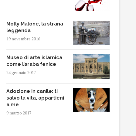
Molly Malone, la strana
leggenda
19 novembre 2016
Museo di arte islamica
come l’araba fenice
24 gennaio 2017
Adozione in canile: ti
salvo la vita, appartieni
a me
9 marzo 2017
JUVECASERTA: UFFICIALE IL
COMING OUT E UNIONI 