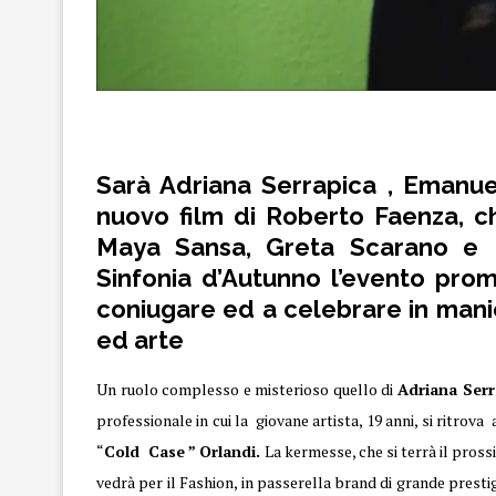
Sinfonia
Sarà
Adriana Serrapica
, Emanue
nuovo film di Roberto Faenza
, 
Maya Sansa, Greta Scarano
e
Sinfonia d’Autunno
l’evento pro
coniugare ed a celebrare in mani
ed arte
Un ruolo complesso e misterioso quello di
Adriana Ser
professionale in cui la giovane artista, 19 anni, si ritrova 
“
Cold Case ” Orlandi.
La kermesse, che si terrà il pros
vedrà per il Fashion, in passerella brand di grande prestig