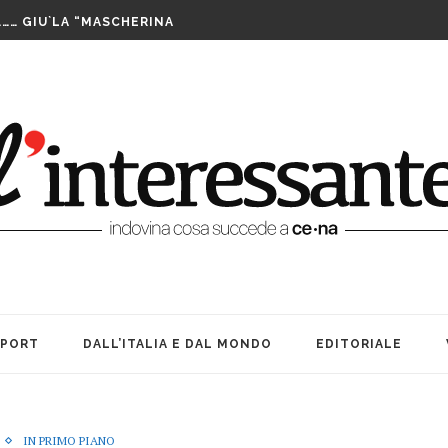
LUTTO. UNA FESTA BEN...
……… GIU`LA “MASCHERINA
TA CENERENTOLA COME PASS PER...
PPIA DI TAIWAN SI AGGIUDICA IL...
IS ASSEGNATE LE WILD CARD. SABATO INIZIANO...
FUTURO È IL MIO PRESENTE
RIBILMENTE DOPO MORTI: OFFICINA TEATRO INCANTA...
LE SUE … BOMBE. AMARCORD...
E ALLE DONNE CHE NON SIAMO...
A TEATRO: VITA, AMICIZIA ED...
LUTTO. UNA FESTA BEN...
SPORT
DALL’ITALIA E DAL MONDO
EDITORIALE
IN PRIMO PIANO