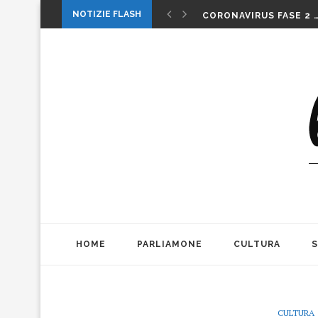
1 MAGGIO: FESTA O…. 
NOTIZIE FLASH
CORONAVIRUS FASE 2 
LA MUSICA DELLA GAT
INTERNAZIONALI: LA CO
INTERNAZIONALI TENN
MICHELE PAGANO: IL 
DA CONSUMARCI PREFE
VALERIO BIANCHINI E 
CASO WEINSTEIN. DIT
THE ALIENS AD OFFICIN
1 MAGGIO: FESTA O…. 
HOME
PARLIAMONE
CULTURA
CULTURA