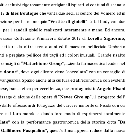
biti esclusivi rigorosamente artigianali ispirati ai costumi di scena; a
/17
di Eles Boutique
che vanta due sedi, al centro del Vomero ed in
tenzione per le mannequin “
Vestite di gioielli
” total body con due
per i sandali gioiello realizzati interamente a mano. Ed ancora,
eziosa Collezione Primavera Estate 2017 di
Lorella Signorino,
 settore da oltre trenta anni ed il maestro pellicciaio Umberto
 e pregiate pellicce dai tagli ed i colori inusuali. Grande risalto
consigli di “
Matachione Group
”, azienda farmaceutica leader nel
le donne”
, dove ogni cliente viene “coccolata” con un ventaglio di
’avanguardia. Spazio anche alla cultura ed all’economica con evidenti
ese,
banca etica per eccellenza, due protagonisti
: Angelo Pisani
nissage di alcune delle opere di “
Never Give up
”, il progetto dell’
alle riflessioni di 10 ragazzi del carcere minorile di Nisida con cui
trare nel loro mondo e dando loro modo di esprimersi coralmente
alato”
con la performance gastronomica della storica ditta
“Da
 Gallifuoco Pasqualino”,
quest’ultima appena reduce dalla nuova