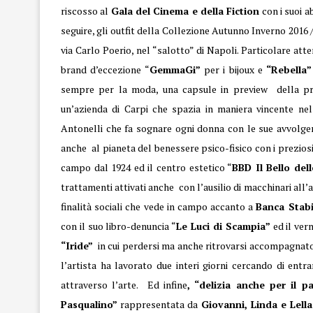
riscosso al
Gala del Cinema e della Fiction
con i suoi a
seguire, gli outfit della Collezione Autunno Inverno 2016 
via Carlo Poerio, nel “salotto” di Napoli. Particolare at
brand d’eccezione “
GemmaGi”
per i bijoux e
“Rebella”
sempre per la moda, una capsule in preview della pr
un’azienda di Carpi che spazia in maniera vincente nel
Antonelli che fa sognare ogni donna con le sue avvolgenti
anche al pianeta del benessere psico-fisico con i preziosi 
campo dal 1924 ed il centro estetico “
BBD Il Bello del
trattamenti attivati anche con l’ausilio di macchinari all
finalità sociali che vede in campo accanto a
Banca Stabi
con il suo libro-denuncia “
Le Luci di Scampia”
ed il ver
“Iride”
in cui perdersi ma anche ritrovarsi accompagnato d
l’artista ha lavorato due interi giorni cercando di en
attraverso l’arte.
Ed infine
, “delizia anche per il p
Pasqualino”
rappresentata da
Giovanni, Linda e Lella