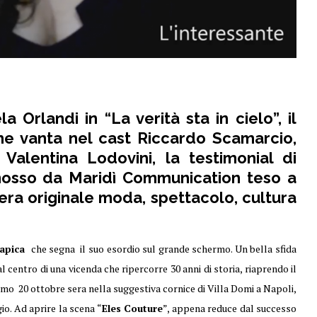
la Orlandi in
“La verità sta in cielo
”
,
il
che vanta nel cast
Riccardo Scamarcio,
Valentina Lodovini
, la testimonial di
mosso da
Maridì Communication
teso a
era originale moda, spettacolo, cultura
rapica
che segna il suo esordio sul grande schermo. Un bella sfida
al centro di una vicenda che ripercorre 30 anni di storia, riaprendo il
simo 20 ottobre sera nella suggestiva cornice di Villa Domi a Napoli,
io. Ad aprire la scena “
Eles Couture
”, appena reduce dal successo