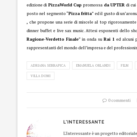
edizione di
PizzaWorld Cup
promossa
da UPTER
di cu
posto nel segmento “
Pizza fritta
” ed il gusto di un’arom
,
che propone una serie di miscele al top rigorosamente 
dinner buffet e live sax music. Attesi esponenti dello sh
Ragione-Verdetto Finale
” in onda su
Rai 1
ed alcuni p
rappresentanti del mondo dell’impresa e del profession
ADRIANA SERRAPICA
EMANUELA ORLANDI
FILM
VILLA DOMI
0 commenti
L'INTERESSANTE
L'Interessante è un progetto editorial