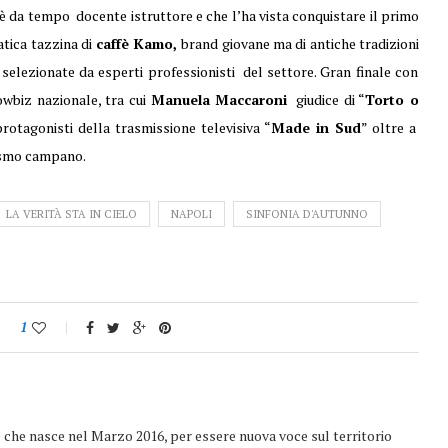
i è da tempo docente istruttore e che l’ha vista conquistare il primo
atica tazzina di
caffè Kamo,
brand giovane ma di antiche tradizioni
selezionate da esperti professionisti del settore. Gran finale con
owbiz nazionale, tra cui
Manuela Maccaroni
giudice di “
Torto o
rotagonisti della trasmissione televisiva “
Made in Sud
” oltre a
ismo campano.
LA VERITÀ STA IN CIELO
NAPOLI
SINFONIA D'AUTUNNO
1
e che nasce nel Marzo 2016, per essere nuova voce sul territorio