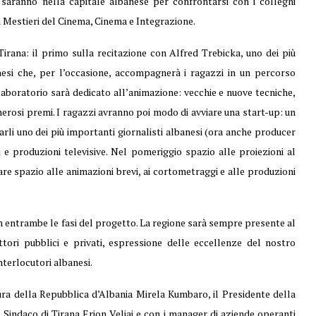
saranno nella capitale albanese per confrontarsi con i colleghi
i Mestieri del Cinema, Cinema e Integrazione.
 Tirana: il primo sulla recitazione con Alfred Trebicka, uno dei più
anesi che, per l’occasione, accompagnerà i ragazzi in un percorso
 laboratorio sarà dedicato all’animazione: vecchie e nuove tecniche,
merosi premi. I ragazzi avranno poi modo di avviare una start-up: un
rli uno dei più importanti giornalisti albanesi (ora anche producer
e produzioni televisive. Nel pomeriggio spazio alle proiezioni al
 spazio alle animazioni brevi, ai cortometraggi e alle produzioni
n entrambe le fasi del progetto. La regione sarà sempre presente al
ttori pubblici e privati, espressione delle eccellenze del nostro
interlocutori albanesi.
ltura della Repubblica d’Albania Mirela Kumbaro, il Presidente della
Sindaco di Tirana Erion Veliaj e con i manager di aziende operanti