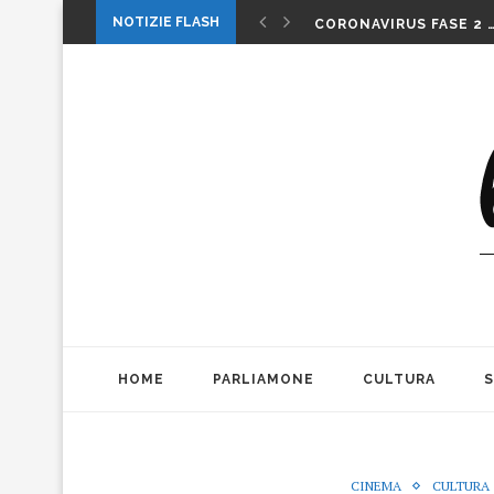
1 MAGGIO: FESTA O…. 
NOTIZIE FLASH
CORONAVIRUS FASE 2 
LA MUSICA DELLA GAT
INTERNAZIONALI: LA CO
INTERNAZIONALI TENN
MICHELE PAGANO: IL 
DA CONSUMARCI PREFE
VALERIO BIANCHINI E 
CASO WEINSTEIN. DIT
THE ALIENS AD OFFICIN
1 MAGGIO: FESTA O…. 
HOME
PARLIAMONE
CULTURA
CINEMA
CULTURA