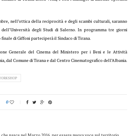
bre, nell’ottica della reciprocità e degli scambi culturali, saranno
 dell’Università degli Studi di Salerno. In programma tre giorni
inale di Giffoni parteciperà il Sindaco di Tirana.
one Generale del Cinema del Ministero per i Beni e le Attività
nia, dal Comune di Tirana e dal Centro Cinematografico dell’Albania.
WORKSHOP
0
e che nasce nel Marzo 2016, per essere nuova voce sul territorio