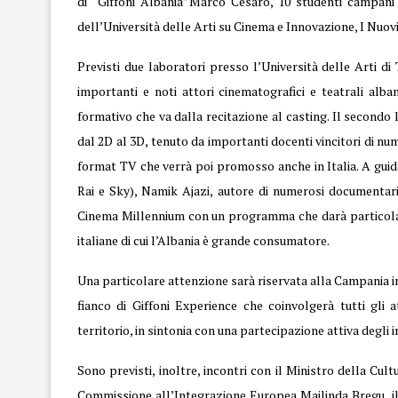
di “Giffoni Albania”Marco Cesaro, 10 studenti campani 
dell’Università delle Arti su Cinema e Innovazione, I Nuov
Previsti due laboratori presso l’Università delle Arti di
importanti e noti attori cinematografici e teatrali alb
formativo che va dalla recitazione al casting. Il secondo
dal 2D al 3D, tenuto da importanti docenti vincitori di nu
format TV che verrà poi promosso anche in Italia. A guida
Rai e Sky), Namik Ajazi, autore di numerosi documentari 
Cinema Millennium con un programma che darà particolare
italiane di cui l’Albania è grande consumatore.
Una particolare attenzione sarà riservata alla Campania i
fianco di Giffoni Experience che coinvolgerà tutti gli a
territorio, in sintonia con una partecipazione attiva degli 
Sono previsti, inoltre, incontri con il Ministro della Cu
Commissione all’Integrazione Europea Majlinda Bregu, il 