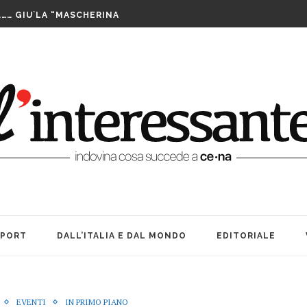
LUTTO. UNA FESTA BEN...
……… GIU`LA “MASCHERINA
TA CENERENTOLA COME PASS PER...
PPIA DI TAIWAN SI AGGIUDICA IL...
IS ASSEGNATE LE WILD CARD. SABATO INIZIANO...
FUTURO È IL MIO PRESENTE
RIBILMENTE DOPO MORTI: OFFICINA TEATRO INCANTA...
LE SUE … BOMBE. AMARCORD...
E ALLE DONNE CHE NON SIAMO...
A TEATRO: VITA, AMICIZIA ED...
LUTTO. UNA FESTA BEN...
SPORT
DALL’ITALIA E DAL MONDO
EDITORIALE
EVENTI
IN PRIMO PIANO