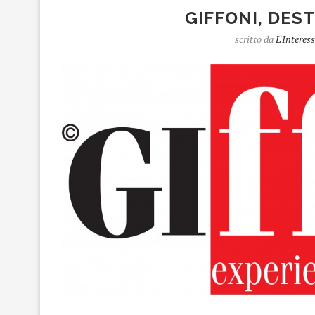
GIFFONI, DES
scritto da
L'Interes