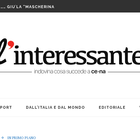
LUTTO. UNA FESTA BEN...
……… GIU`LA “MASCHERINA
TA CENERENTOLA COME PASS PER...
PPIA DI TAIWAN SI AGGIUDICA IL...
IS ASSEGNATE LE WILD CARD. SABATO INIZIANO...
FUTURO È IL MIO PRESENTE
RIBILMENTE DOPO MORTI: OFFICINA TEATRO INCANTA...
LE SUE … BOMBE. AMARCORD...
E ALLE DONNE CHE NON SIAMO...
A TEATRO: VITA, AMICIZIA ED...
LUTTO. UNA FESTA BEN...
SPORT
DALL’ITALIA E DAL MONDO
EDITORIALE
IN PRIMO PIANO