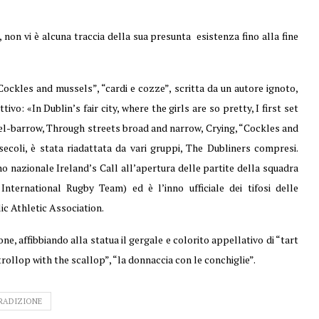
 non vi è alcuna traccia della sua presunta esistenza fino alla fine
ockles and mussels”, “cardi e cozze”, scritta da un autore ignoto,
vo: «In Dublin’s fair city, where the girls are so pretty, I first set
l-barrow, Through streets broad and narrow, Crying, “Cockles and
ecoli, è stata riadattata da vari gruppi, The Dubliners compresi.
nno nazionale Ireland’s Call all’apertura delle partite della squadra
International Rugby Team) ed è l’inno ufficiale dei tifosi delle
ic Athletic Association.
e, affibbiando alla statua il gergale e colorito appellativo di “tart
rollop with the scallop”, “la donnaccia con le conchiglie”.
RADIZIONE