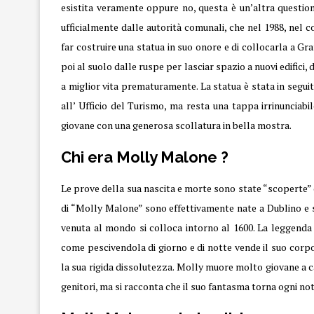
esistita veramente oppure no, questa è un’altra question
ufficialmente dalle autorità comunali, che nel 1988, nel 
far costruire una statua in suo onore e di collocarla a Gra
poi al suolo dalle ruspe per lasciar spazio a nuovi edifici
a miglior vita prematuramente. La statua è stata in segu
all’ Ufficio del Turismo, ma resta una tappa irrinunciabil
giovane con una generosa scollatura in bella mostra.
Chi era Molly Malone ?
Le prove della sua nascita e morte sono state “scoperte” 
di “Molly Malone” sono effettivamente nate a Dublino e 
venuta al mondo si colloca intorno al 1600. La leggenda
come pescivendola di giorno e di notte vende il suo corpo
la sua rigida dissolutezza. Molly muore molto giovane a c
genitori, ma si racconta che il suo fantasma torna ogni not