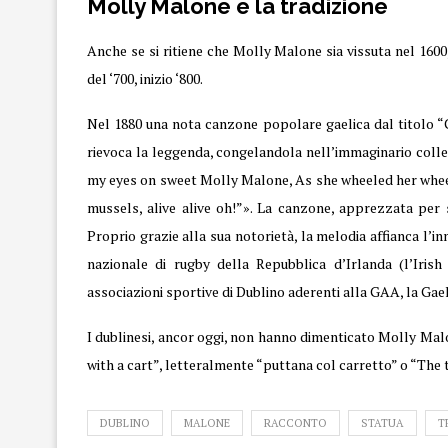
Molly Malone e la tradizione
Anche se si ritiene che Molly Malone sia vissuta nel 1600,
del ‘700, inizio ‘800.
Nel 1880 una nota canzone popolare gaelica dal titolo “C
rievoca la leggenda, congelandola nell’immaginario colletti
my eyes on sweet Molly Malone, As she wheeled her whee
mussels, alive alive oh!”». La canzone, apprezzata per s
Proprio grazie alla sua notorietà, la melodia affianca l’i
nazionale di rugby della Repubblica d’Irlanda (l’Irish 
associazioni sportive di Dublino aderenti alla GAA, la Gael
I dublinesi, ancor oggi, non hanno dimenticato Molly Malon
with a cart”, letteralmente “puttana col carretto” o “The t
DUBLINO
MALONE
RACCONTO
STATUA
T