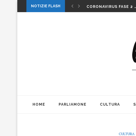
1 MAGGIO: FESTA O…. 
NOTIZIE FLASH
CORONAVIRUS FASE 2 
LA MUSICA DELLA GAT
INTERNAZIONALI: LA CO
INTERNAZIONALI TENN
MICHELE PAGANO: IL 
DA CONSUMARCI PREFE
VALERIO BIANCHINI E 
CASO WEINSTEIN. DIT
THE ALIENS AD OFFICIN
1 MAGGIO: FESTA O…. 
HOME
PARLIAMONE
CULTURA
CULTURA