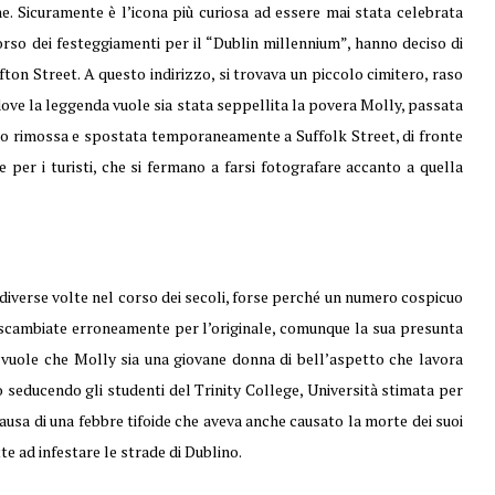
e. Sicuramente è l’icona più curiosa ad essere mai stata celebrata
corso dei festeggiamenti per il “Dublin millennium”, hanno deciso di
fton Street. A questo indirizzo, si trovava un piccolo cimitero, raso
, dove la leggenda vuole sia stata seppellita la povera Molly, passata
ito rimossa e spostata temporaneamente a Suffolk Street, di fronte
e per i turisti, che si fermano a farsi fotografare accanto a quella
diverse volte nel corso dei secoli, forse perché un numero cospicuo
scambiate erroneamente per l’originale, comunque la sua presunta
 vuole che Molly sia una giovane donna di bell’aspetto che lavora
 seducendo gli studenti del Trinity College, Università stimata per
ausa di una febbre tifoide che aveva anche causato la morte dei suoi
te ad infestare le strade di Dublino.