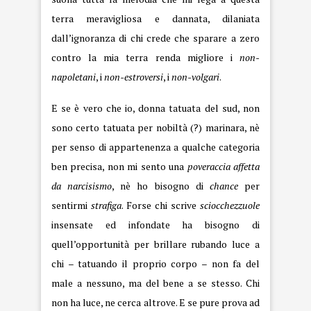
terra meravigliosa e dannata, dilaniata
dall’ignoranza di chi crede che sparare a zero
contro la mia terra renda migliore i
non-
napoletani
, i
non-estroversi
, i
non-volgari
.
E se è vero che io, donna tatuata del sud, non
sono certo tatuata per nobiltà (?) marinara, nè
per senso di appartenenza a qualche categoria
ben precisa, non mi sento una
poveraccia affetta
da narcisismo
, nè ho bisogno di
chance
per
sentirmi
strafiga
. Forse chi scrive
sciocchezzuole
insensate ed infondate ha bisogno di
quell’opportunità per brillare rubando luce a
chi – tatuando il proprio corpo – non fa del
male a nessuno, ma del bene a se stesso. Chi
non ha luce, ne cerca altrove. E se pure prova ad