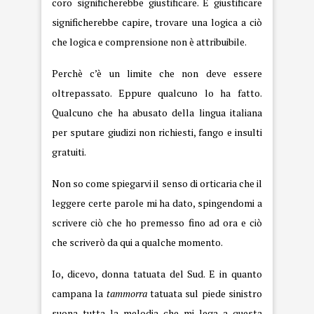
coro significherebbe giustificare. E giustificare
significherebbe capire, trovare una logica a ciò
che logica e comprensione non è attribuibile.
Perchè c’è un limite che non deve essere
oltrepassato. Eppure qualcuno lo ha fatto.
Qualcuno che ha abusato della lingua italiana
per sputare giudizi non richiesti, fango e insulti
gratuiti.
Non so come spiegarvi il senso di orticaria che il
leggere certe parole mi ha dato, spingendomi a
scrivere ciò che ho premesso fino ad ora e ciò
che scriverò da qui a qualche momento.
Io, dicevo, donna tatuata del Sud. E in quanto
campana la
tammorra
tatuata sul piede sinistro
suona tutta la melodia che mi lega a questa