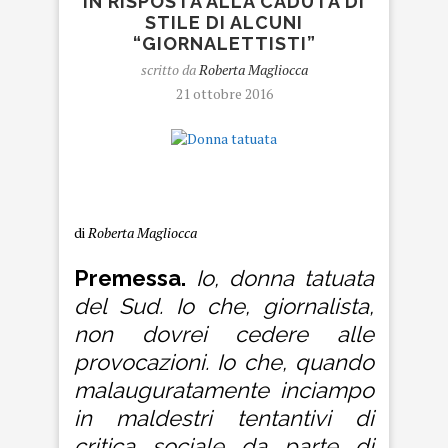
IN RISPOSTA ALLA CADUTA DI
STILE DI ALCUNI
“GIORNALETTISTI”
scritto da
Roberta Magliocca
21 ottobre 2016
Donna tatuata
di
Roberta Magliocca
Premessa.
Io, donna tatuata
del Sud. Io che, giornalista,
non dovrei cedere alle
provocazioni. Io che, quando
malauguratamente inciampo
in maldestri tentantivi di
critica sociale da parte di