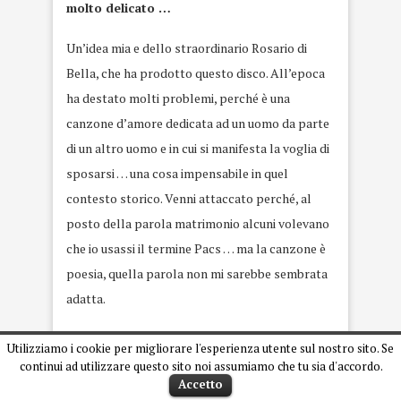
molto delicato …
Un’idea mia e dello straordinario Rosario di
Bella, che ha prodotto questo disco. All’epoca
ha destato molti problemi, perché è una
canzone d’amore dedicata ad un uomo da parte
di un altro uomo e in cui si manifesta la voglia di
sposarsi … una cosa impensabile in quel
contesto storico. Venni attaccato perché, al
posto della parola matrimonio alcuni volevano
che io usassi il termine Pacs … ma la canzone è
poesia, quella parola non mi sarebbe sembrata
adatta.
A distanza di tempo, comunque, io il marito non
Utilizziamo i cookie per migliorare l'esperienza utente sul nostro sito. Se
l’ho ancora trovato. Prima o poi arriverà
continui ad utilizzare questo sito noi assumiamo che tu sia d'accordo.
Accetto
(scoppia a ridere). Nel 2005 ero fidanzato con