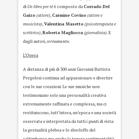
di
Un libro per tè
è composto da
Corrado Del
Gaizo
(attore)
,
Carmine Covino
(attore e
musicista)
,
Valentina Masetto
(psicoterapeuta e
scrittrice)
,
Roberta Magliocca
(giornalista)
. E
dagli autori, ovviamente.
L’Opera
A distanza di più di 300 anni Giovanni Battista
Pergolesi continua ad appassionare e divertire
con le sue creazioni. Le sue musiche non
testimoniano solo una personalità creativa
estremamente raffinata e complessa, ma ci
restituiscono, tutt’intera, un’epoca e una società
osservata e interpretata da tutti i punti di vista:
la gestualità plebea e lo sberleffo del
saltimbanco ma anche la tenera sentimentalità