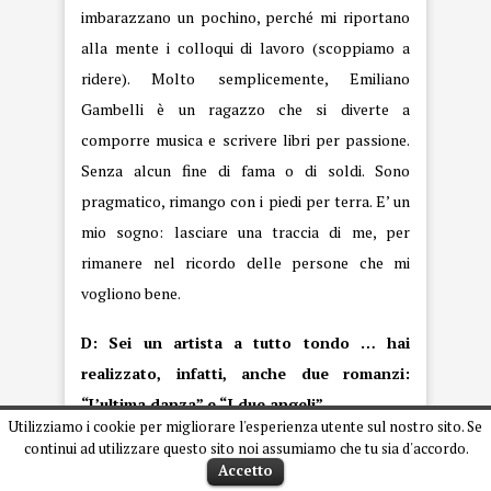
imbarazzano un pochino, perché mi riportano
alla mente i colloqui di lavoro (scoppiamo a
ridere). Molto semplicemente, Emiliano
Gambelli è un ragazzo che si diverte a
comporre musica e scrivere libri per passione.
Senza alcun fine di fama o di soldi. Sono
pragmatico, rimango con i piedi per terra. E’ un
mio sogno: lasciare una traccia di me, per
rimanere nel ricordo delle persone che mi
vogliono bene.
D: Sei un artista a tutto tondo … hai
realizzato, infatti, anche due romanzi:
“L’ultima danza” e “I due angeli” …
Utilizziamo i cookie per migliorare l'esperienza utente sul nostro sito. Se
continui ad utilizzare questo sito noi assumiamo che tu sia d'accordo.
R: Sì a tutto tondo … magro come un chiodo, ma
Accetto
a tutto tondo (ridacchia). Artista, non lo so