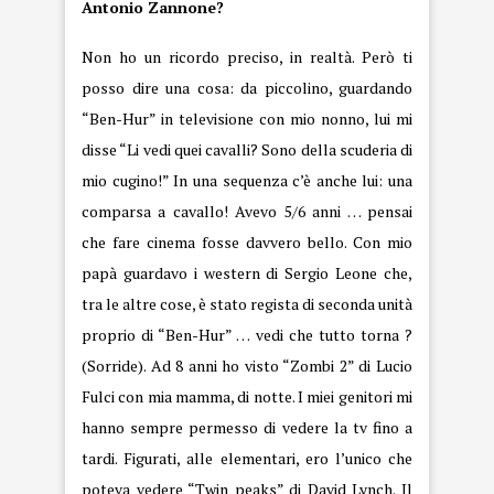
Antonio Zannone?
Non ho un ricordo preciso, in realtà. Però ti
posso dire una cosa: da piccolino, guardando
“Ben-Hur” in televisione con mio nonno, lui mi
disse “Li vedi quei cavalli? Sono della scuderia di
mio cugino!” In una sequenza c’è anche lui: una
comparsa a cavallo! Avevo 5/6 anni … pensai
che fare cinema fosse davvero bello. Con mio
papà guardavo i western di Sergio Leone che,
tra le altre cose, è stato regista di seconda unità
proprio di “Ben-Hur” … vedi che tutto torna ?
(Sorride). Ad 8 anni ho visto “Zombi 2” di Lucio
Fulci con mia mamma, di notte. I miei genitori mi
hanno sempre permesso di vedere la tv fino a
tardi. Figurati, alle elementari, ero l’unico che
poteva vedere “Twin peaks” di David Lynch. Il