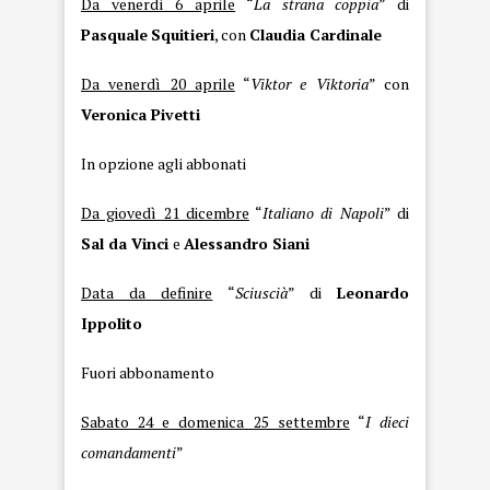
Da venerdì 6 aprile
“
La strana coppia
” di
Pasquale
Squitieri
, con
Claudia Cardinale
Da venerdì 20 aprile
“
Viktor
e
Viktoria
” con
Veronica Pivetti
In opzione agli abbonati
Da giovedì 21 dicembre
“
Italiano di Napoli
” di
Sal da Vinci
e
Alessandro Siani
Data da definire
“
Sciuscià
” di
Leonardo
Ippolito
Fuori abbonamento
Sabato 24 e domenica 25 settembre
“
I dieci
comandamenti
”