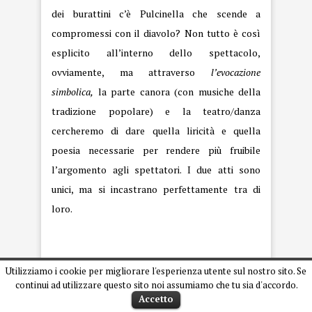
dei burattini c’è Pulcinella che scende a
compromessi con il diavolo? Non tutto è così
esplicito all’interno dello spettacolo,
ovviamente, ma attraverso
l’evocazione
simbolica,
la parte canora (con musiche della
tradizione popolare) e la teatro/danza
cercheremo di dare quella liricità e quella
poesia necessarie per rendere più fruibile
l’argomento agli spettatori. I due atti sono
unici, ma si incastrano perfettamente tra di
loro.
Nello spettacolo si fa riferimento alla Terra
Utilizziamo i cookie per migliorare l'esperienza utente sul nostro sito. Se
continui ad utilizzare questo sito noi assumiamo che tu sia d'accordo.
dei fuochi. Da cittadino del territorio
Accetto
campano, come vivi questa realtà?