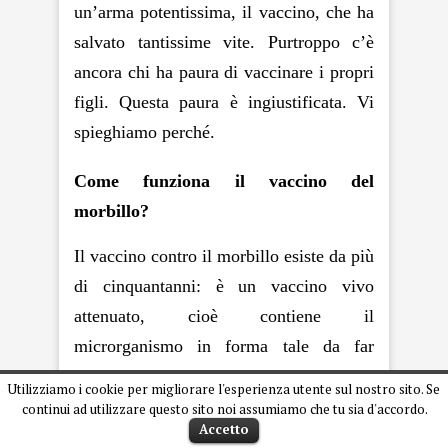
un’arma potentissima, il vaccino, che ha
salvato tantissime vite. Purtroppo c’è
ancora chi ha paura di vaccinare i propri
figli. Questa paura è ingiustificata. Vi
spieghiamo perché.
Come funziona il vaccino del
morbillo?
Il
vaccino
contro il morbillo esiste da più
di cinquantanni: è un vaccino vivo
attenuato, cioè contiene il
microrganismo in forma tale da far
sviluppare la risposta immunitaria ma
Utilizziamo i cookie per migliorare l'esperienza utente sul nostro sito. Se
non da produrre la malattia. Ne fu creata
continui ad utilizzare questo sito noi assumiamo che tu sia d'accordo.
Accetto
una prima versione nel 1963 e una