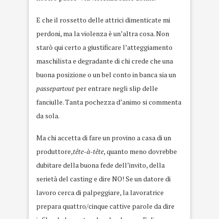
E che il rossetto delle attrici dimenticate mi
perdoni, ma la violenza è un’altra cosa. Non
starò qui certo a giustificare l’atteggiamento
maschilista e degradante di chi crede che una
buona posizione o un bel conto in banca sia un
passepartout
per entrare negli slip delle
fanciulle. Tanta pochezza d’animo si commenta
da sola.
Ma chi accetta di fare un provino a casa di un
produttore,
tête-à-tête
, quanto meno dovrebbe
dubitare della buona fede dell’invito, della
serietà del casting e dire NO! Se un datore di
lavoro cerca di palpeggiare, la lavoratrice
prepara quattro/cinque cattive parole da dire