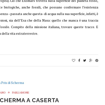
uropea). Ciò che Exomars troverà sulla superficie del pianeta rosso,
cce biologiche, anche fossili, che possano confermare l’esistenza
nza –passata anche questa- di acqua sulla sua superficie, infatti, è
oni, sia dell’Esa che della Nasa: quello che manca è una traccia
ossile. Compito della missione italiana, trovare queste tracce. E
 della vita extraterrestre.
IANO
PARLIAMONE
SCHERMA A CASERTA