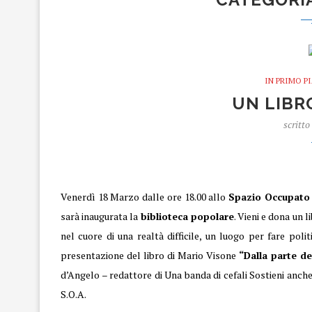
IN PRIMO P
UN LIBRO
scritto
Un libro per il S.O.A.
Venerdì 18 Marzo dalle ore 18.00 allo
Spazio Occupato
sarà inaugurata la
biblioteca popolare
. Vieni e dona un l
nel cuore di una realtà difficile, un luogo per fare politi
presentazione del libro di Mario Visone
“Dalla parte de
d’Angelo – redattore di Una banda di cefali Sostieni anche 
S.O.A.