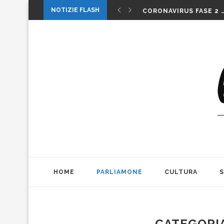
1 MAGGIO: FESTA O…. 
NOTIZIE FLASH
CORONAVIRUS FASE 2 
LA MUSICA DELLA GAT
INTERNAZIONALI: LA CO
INTERNAZIONALI TENN
MICHELE PAGANO: IL 
DA CONSUMARCI PREFE
VALERIO BIANCHINI E 
CASO WEINSTEIN. DIT
THE ALIENS AD OFFICIN
1 MAGGIO: FESTA O…. 
HOME
PARLIAMONE
CULTURA
CATEGORI