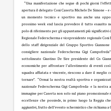
“Una manifestazione che segue di pochi giorni l’effet
apertura il delegato Coni Caserta Michele De Simone – e 
un momento tecnico e sportivo ma anche una opportun
prossimo week end lascia prevedere il tutto esaurito neg
polo di riferimento per gli appuntamenti più significativ
Regionale Federscherma e vicepresidente regionale Coni Ma
dello staff dirigenziale del Gruppo Sportivo Giannone
consigliere nazionale Federscherma Gigi Campofreda
sottolineato Giustino De Sire presidente del Gs Giann
economiche per affrontare l’allestimento di eventi così r
squadra affiatata e vincente, riescono a dare il meglio 
tornare”. “Ormai la nostra realtà sportiva e organizzati
nazionale Federscherma Gigi Campofreda- e la nostra atti
immagine per Caserta non solo sul piano promozionale ma
eccellenze che possiede, in primo luogo la Reggia che 
aggiuntivi, frutto dell’evento schermistico che richiama a 