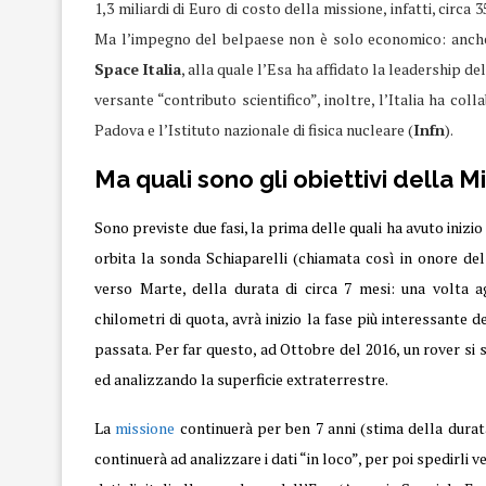
1,3 miliardi di Euro di costo della missione, infatti, circa 
Ma l’impegno del belpaese non è solo economico: anche 
Space
Italia
, alla quale l’Esa ha affidato la leadership de
versante “contributo scientifico”, inoltre, l’Italia ha coll
Padova e l’Istituto nazionale di fisica nucleare (
Infn
).
Ma quali sono gli obiettivi della 
Sono previste due fasi, la prima delle quali ha avuto iniz
orbita la sonda Schiaparelli (chiamata così in onore de
verso Marte, della durata di circa 7 mesi: una volta ag
chilometri di quota, avrà inizio la fase più interessante 
passata. Per far questo, ad Ottobre del 2016, un rover si
ed analizzando la superficie extraterrestre.
La
missione
continuerà per ben 7 anni (stima della durata
continuerà ad analizzare i dati “in loco”, per poi spedirli 