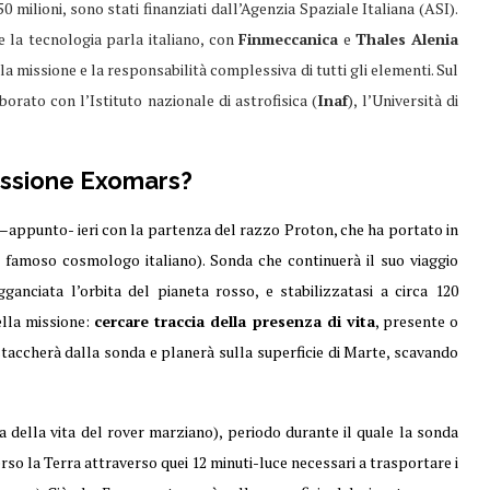
350 milioni, sono stati finanziati dall’Agenzia Spaziale Italiana (ASI).
la tecnologia parla italiano, con
Finmeccanica
e
Thales
Alenia
lla missione e la responsabilità complessiva di tutti gli elementi. Sul
aborato con l’Istituto nazionale di astrofisica (
Inaf
), l’Università di
Missione Exomars?
io –appunto- ieri con la partenza del razzo Proton, che ha portato in
l famoso cosmologo italiano). Sonda che continuerà il suo viaggio
ganciata l’orbita del pianeta rosso, e stabilizzatasi a circa 120
della missione:
cercare traccia della presenza di vita
, presente o
 staccherà dalla sonda e planerà sulla superficie di Marte, scavando
 della vita del rover marziano), periodo durante il quale la sonda
verso la Terra attraverso quei 12 minuti-luce necessari a trasportare i