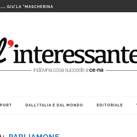
LUTTO. UNA FESTA BEN...
……… GIU`LA “MASCHERINA
TA CENERENTOLA COME PASS PER...
PPIA DI TAIWAN SI AGGIUDICA IL...
IS ASSEGNATE LE WILD CARD. SABATO INIZIANO...
FUTURO È IL MIO PRESENTE
RIBILMENTE DOPO MORTI: OFFICINA TEATRO INCANTA...
LE SUE … BOMBE. AMARCORD...
E ALLE DONNE CHE NON SIAMO...
A TEATRO: VITA, AMICIZIA ED...
LUTTO. UNA FESTA BEN...
SPORT
DALL’ITALIA E DAL MONDO
EDITORIALE
A
PARLIAMONE