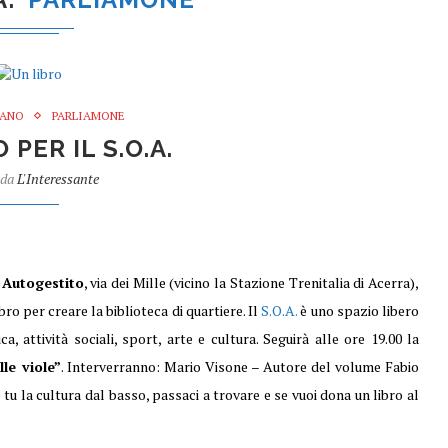
IANO
PARLIAMONE
 PER IL S.O.A.
 da
L'Interessante
 Autogestito
, via dei Mille (vicino la Stazione Trenitalia di Acerra),
ibro per creare la biblioteca di quartiere. Il
S.O.A.
è uno spazio libero
ca, attività sociali, sport, arte e cultura. Seguirà alle ore 19.00 la
lle viole”
. Interverranno: Mario Visone – Autore del volume Fabio
tu la cultura dal basso, passaci a trovare e se vuoi dona un libro al