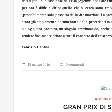
dati digitali alla casa base dell’Esa (Agenzia Spaziale E
per ora è difficile dirlo: quello che si cerca sono tra
(probabilmente solo passata) della vita marziana. La prese
stata già ampiamente documentata dalle precedenti missi
biologia, una proteina, un singolo amminoacido, anche f
rendere finalmente chiaro a tutti il concetto dell’esistenza
Fabrizio Gentile
15 marzo 2016
0 commenti
IN PRIMO P
GRAN PRIX DI 