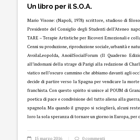
Un libro per il S.O.A.
Mario Visone: (Napoli, 1978) scrittore, studioso di filos
Presidente del Consiglio degli Studenti dell’Ateneo napo
TARE – Terapie Artistiche per Ricoveri Emozionali e coll
Cenni su produzione, riproduzione sociale, urbanità e natu
AvoilaLeopolda, AnoiilSocialForum (Il Quaderno Edizi
all’indomani della strage di Parigi alla redazione di Cha
viatico nell’oscuro cammino che abbiamo davanti agli occh
decide di partire verso la Spagna per vendicare la mort
franchista. Con questo spirito si unisce al POUM di Gran
poetica di pace e condivisione del tutto aliena alla guer
spagnola. Ma quando il gruppo si scioglierà, alcuni reste
loro la sola speranza di tornare un giorno in Europa, per 
15 marzo 2016
0 commenti