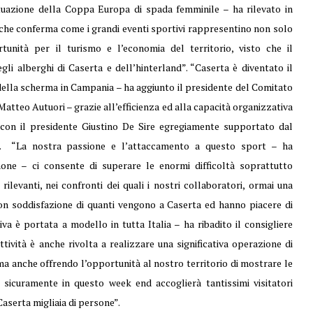
tuazione della Coppa Europa di spada femminile – ha rilevato in
che conferma come i grandi eventi sportivi rappresentino non solo
ità per il turismo e l’economia del territorio, visto che il
li alberghi di Caserta e dell’hinterland”. “Caserta è diventato il
i della scherma in Campania – ha aggiunto il presidente del Comitato
tteo Autuori – grazie all’efficienza ed alla capacità organizzativa
 con il presidente Giustino De Sire egregiamente supportato dal
”. “La nostra passione e l’attaccamento a questo sport – ha
one – ci consente di superare le enormi difficoltà soprattutto
ilevanti, nei confronti dei quali i nostri collaboratori, ormai una
con soddisfazione di quanti vengono a Caserta ed hanno piacere di
va è portata a modello in tutta Italia – ha ribadito il consigliere
vità è anche rivolta a realizzare una significativa operazione di
 anche offrendo l’opportunità al nostro territorio di mostrare le
sicuramente in questo week end accoglierà tantissimi visitatori
Caserta migliaia di persone”.