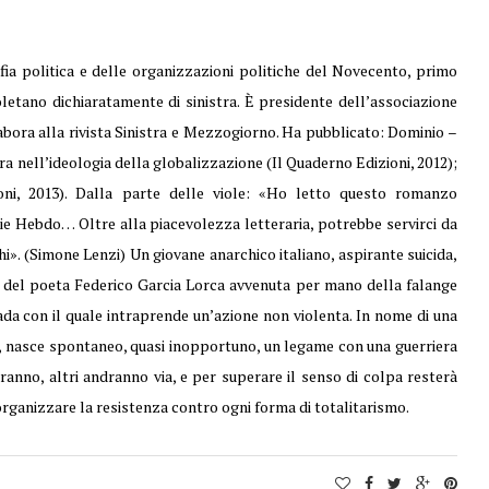
ofia politica e delle organizzazioni politiche del Novecento, primo
letano dichiaratamente di sinistra. È presidente dell’associazione
abora alla rivista Sinistra e Mezzogiorno. Ha pubblicato: Dominio –
ra nell’ideologia della globalizzazione (Il Quaderno Edizioni, 2012);
oni, 2013). Dalla parte delle viole: «Ho letto questo romanzo
rlie Hebdo… Oltre alla piacevolezza letteraria, potrebbe servirci da
i». (Simone Lenzi) Un giovane anarchico italiano, aspirante suicida,
e del poeta Federico Garcia Lorca avvenuta per mano della falange
ada con il quale intraprende un’azione non violenta. In nome di una
ra, nasce spontaneo, quasi inopportuno, un legame con una guerriera
ranno, altri andranno via, e per superare il senso di colpa resterà
organizzare la resistenza contro ogni forma di totalitarismo.