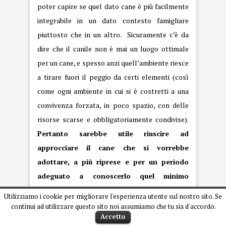
poter capire se quel dato cane è più facilmente
integrabile in un dato contesto famigliare
piuttosto che in un altro. Sicuramente c’è da
dire che il canile non è mai un luogo ottimale
per un cane, e spesso anzi quell’ambiente riesce
a tirare fuori il peggio da certi elementi (così
come ogni ambiente in cui si è costretti a una
convivenza forzata, in poco spazio, con delle
risorse scarse e obbligatoriamente condivise).
Pertanto sarebbe utile riuscire ad
approcciare il cane che si vorrebbe
adottare, a più riprese e per un periodo
adeguato a conoscerlo quel minimo
indispensabile, per mettere alla prova
Utilizziamo i cookie per migliorare l'esperienza utente sul nostro sito. Se
determinati comportamenti che poi nella
continui ad utilizzare questo sito noi assumiamo che tu sia d'accordo.
Accetto
futura convivenza saranno quelli con cui