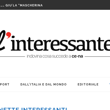
LUTTO. UNA FESTA BEN...
……… GIU`LA “MASCHERINA
TA CENERENTOLA COME PASS PER...
PPIA DI TAIWAN SI AGGIUDICA IL...
IS ASSEGNATE LE WILD CARD. SABATO INIZIANO...
FUTURO È IL MIO PRESENTE
RIBILMENTE DOPO MORTI: OFFICINA TEATRO INCANTA...
LE SUE … BOMBE. AMARCORD...
E ALLE DONNE CHE NON SIAMO...
A TEATRO: VITA, AMICIZIA ED...
LUTTO. UNA FESTA BEN...
SPORT
DALL’ITALIA E DAL MONDO
EDITORIALE
NETTE INTERESSANTI