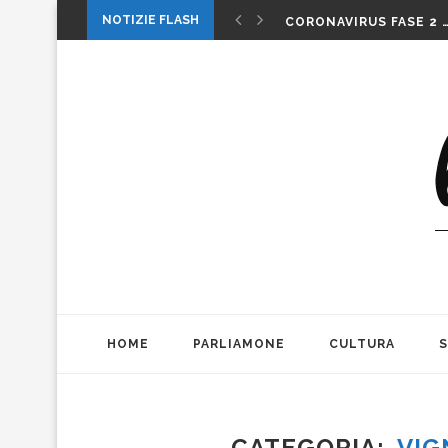
1 MAGGIO: FESTA O…. 
NOTIZIE FLASH
CORONAVIRUS FASE 2 
LA MUSICA DELLA GAT
INTERNAZIONALI: LA CO
INTERNAZIONALI TENN
MICHELE PAGANO: IL 
DA CONSUMARCI PREFE
VALERIO BIANCHINI E 
CASO WEINSTEIN. DIT
THE ALIENS AD OFFICIN
1 MAGGIO: FESTA O…. 
HOME
PARLIAMONE
CULTURA
CATEGORIA
VIG