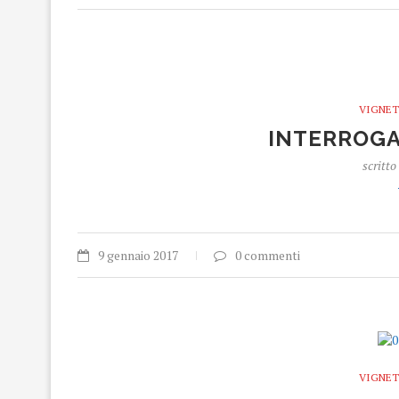
VIGNET
INTERROGA
scritto
9 gennaio 2017
0 commenti
VIGNET