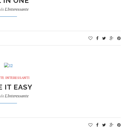
 IN ONE
 da
L'Interessante
TE INTERESSANTI
E IT EASY
 da
L'Interessante