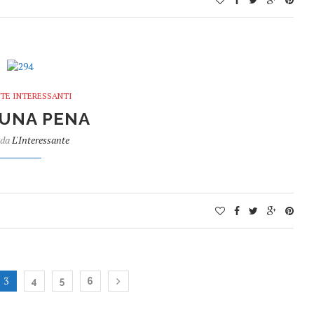
TE INTERESSANTI
UNA PENA
 da
L'Interessante
3
4
5
6