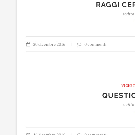
RAGGI CE
scritto
20 dicembre 2016
0 commenti
VIGNET
QUESTIO
scritto
16 dicembre 2016
0 commenti