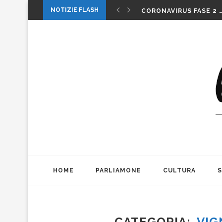
1 MAGGIO: FESTA O…. 
NOTIZIE FLASH
CORONAVIRUS FASE 2 
LA MUSICA DELLA GAT
INTERNAZIONALI: LA CO
INTERNAZIONALI TENN
MICHELE PAGANO: IL 
DA CONSUMARCI PREFE
VALERIO BIANCHINI E 
CASO WEINSTEIN. DIT
THE ALIENS AD OFFICIN
1 MAGGIO: FESTA O…. 
HOME
PARLIAMONE
CULTURA
CATEGORIA
VIG