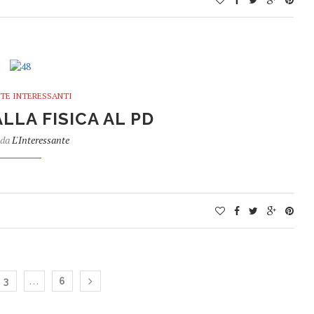
TE INTERESSANTI
ALLA FISICA AL PD
 da
L'Interessante
…
3
6