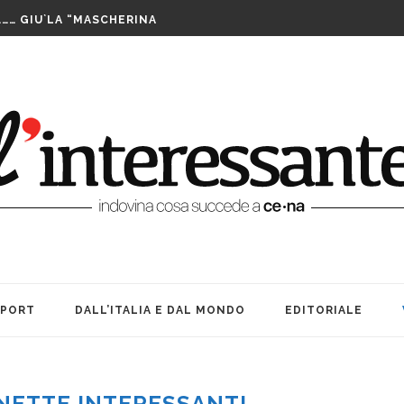
LUTTO. UNA FESTA BEN...
……… GIU`LA “MASCHERINA
TA CENERENTOLA COME PASS PER...
PPIA DI TAIWAN SI AGGIUDICA IL...
IS ASSEGNATE LE WILD CARD. SABATO INIZIANO...
FUTURO È IL MIO PRESENTE
RIBILMENTE DOPO MORTI: OFFICINA TEATRO INCANTA...
LE SUE … BOMBE. AMARCORD...
E ALLE DONNE CHE NON SIAMO...
A TEATRO: VITA, AMICIZIA ED...
LUTTO. UNA FESTA BEN...
SPORT
DALL’ITALIA E DAL MONDO
EDITORIALE
NETTE INTERESSANTI