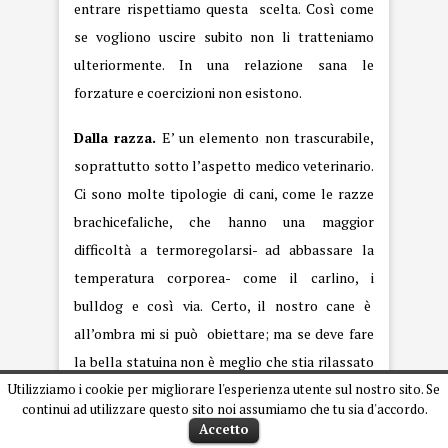
entrare rispettiamo questa scelta. Così come
se vogliono uscire subito non li tratteniamo
ulteriormente. In una relazione sana le
forzature e coercizioni non esistono.
Dalla razza.
E’ un elemento non trascurabile,
soprattutto sotto l’aspetto medico veterinario.
Ci sono molte tipologie di cani, come le razze
brachicefaliche, che hanno una maggior
difficoltà a termoregolarsi- ad abbassare la
temperatura corporea- come il carlino, i
bulldog e così via. Certo, il nostro cane è
all’ombra mi si può obiettare; ma se deve fare
la bella statuina non è meglio che stia rilassato
a casa, al fresco, nei suoi spazi, giochi e luoghi di
Utilizziamo i cookie per migliorare l'esperienza utente sul nostro sito. Se
continui ad utilizzare questo sito noi assumiamo che tu sia d'accordo.
calma? Discorso diverso quando si tratta di
Accetto
retrievers, razze più predisposte allo stare in