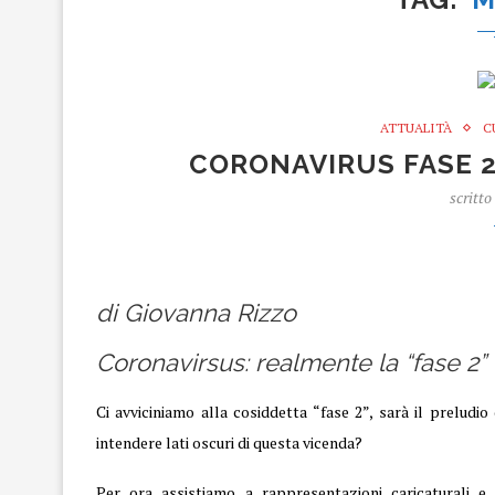
ATTUALITÀ
C
CORONAVIRUS FASE 2
scritto
Coronavirus
di Giovanna Rizzo
Coronavirsus: realmente la “fase 2” 
Ci avviciniamo alla cosiddetta “fase 2”, sarà il preludi
intendere lati oscuri di questa vicenda?
Per ora assistiamo a rappresentazioni caricaturali 