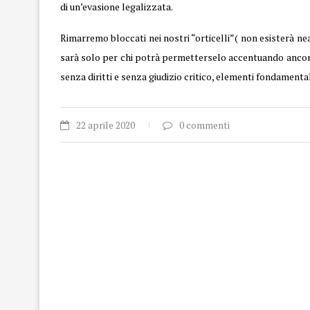
di un’evasione legalizzata.
Rimarremo bloccati nei nostri “orticelli”( non esisterà ne
sarà solo per chi potrà permetterselo accentuando ancor di
senza diritti e senza giudizio critico, elementi fondamenta
22 aprile 2020
0 commenti