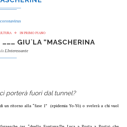
ULTURA
IN PRIMO PIANO
 ……… GIU`LA “MASCHERINA
 da
L'Interessante
ci porterà fuori dal tunnel?
o di un ritorno alla “fase 1” (epidemia Yo-Yò) o svelerà a chi vuol
e farsesche (es. “duello Fontana/De Luca a Porta a Porta) che