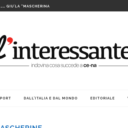
LUTTO. UNA FESTA BEN...
……… GIU`LA “MASCHERINA
TA CENERENTOLA COME PASS PER...
PPIA DI TAIWAN SI AGGIUDICA IL...
IS ASSEGNATE LE WILD CARD. SABATO INIZIANO...
FUTURO È IL MIO PRESENTE
RIBILMENTE DOPO MORTI: OFFICINA TEATRO INCANTA...
LE SUE … BOMBE. AMARCORD...
E ALLE DONNE CHE NON SIAMO...
A TEATRO: VITA, AMICIZIA ED...
LUTTO. UNA FESTA BEN...
SPORT
DALL’ITALIA E DAL MONDO
EDITORIALE
ASCHERINE