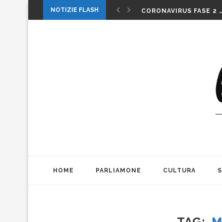
1 MAGGIO: FESTA O…. 
NOTIZIE FLASH
CORONAVIRUS FASE 2 
LA MUSICA DELLA GAT
INTERNAZIONALI: LA CO
INTERNAZIONALI TENN
MICHELE PAGANO: IL 
DA CONSUMARCI PREFE
VALERIO BIANCHINI E 
CASO WEINSTEIN. DIT
THE ALIENS AD OFFICIN
1 MAGGIO: FESTA O…. 
HOME
PARLIAMONE
CULTURA
TAG
M