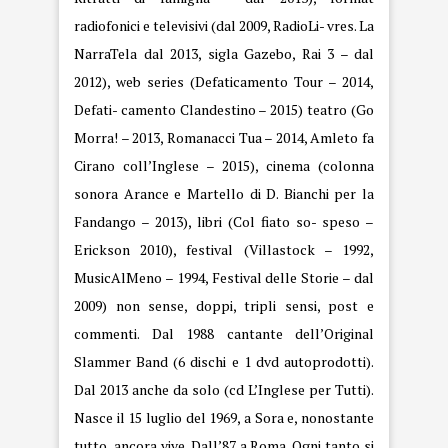
radiofonici e televisivi (dal 2009, RadioLi- vres. La
NarraTela dal 2013, sigla Gazebo, Rai 3 – dal
2012), web series (Defaticamento Tour – 2014,
Defati- camento Clandestino – 2015) teatro (Go
Morra! – 2013, Romanacci Tua – 2014, Amleto fa
Cirano coll’Inglese – 2015), cinema (colonna
sonora Arance e Marte
llo di D. Bianchi per la
Fandango – 2013), libri (Col fiato so- speso –
Erickson 2010), festival (Villastock – 1992,
MusicAlMeno – 1994, Festival delle Storie – dal
2009) non sense, doppi, tripli sensi, post e
commenti. Dal 1988 cantante dell’Original
Slammer Band (6 dischi e 1 dvd autoprodotti).
Dal 2013 anche da solo (cd L’Inglese per Tutti).
Nasce il 15 luglio del 1969, a Sora e, nonostante
tutto, ancora vive. Dall’87 a Roma. Ogni tanto si