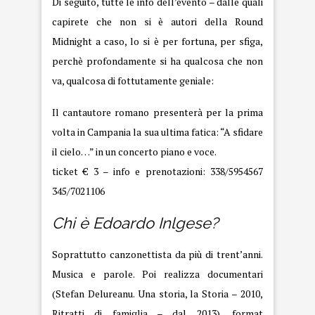
Di seguito, tutte le info dell’evento – dalle quali
capirete che non si è autori della Round
Midnight a caso, lo si è per fortuna, per sfiga,
perchè profondamente si ha qualcosa che non
va, qualcosa di fottutamente geniale:
Il cantautore romano presenterà per la prima
volta in Campania la sua ultima fatica: “A sfidare
il cielo…” in un concerto piano e voce.
ticket € 3 – info e prenotazioni: 338/5954567
345/7021106
Chi è Edoardo Inlgese?
Soprattutto canzonettista da più di trent’anni.
Musica e parole. Poi realizza documentari
(Stefan Delureanu. Una storia, la Storia – 2010,
Ritratti di famiglia – dal 2013), format