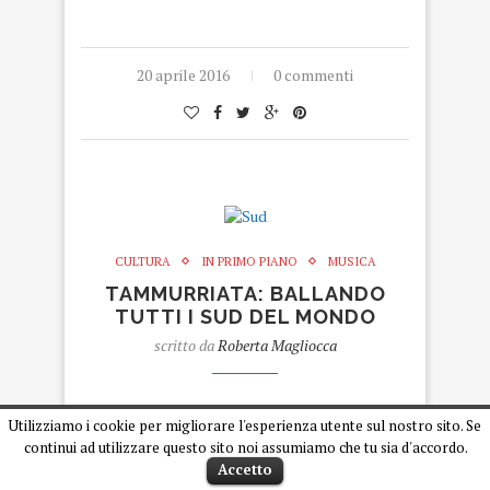
20 aprile 2016
0 commenti
CULTURA
IN PRIMO PIANO
MUSICA
TAMMURRIATA: BALLANDO
TUTTI I SUD DEL MONDO
scritto da
Roberta Magliocca
Tutti i Sud del mondo
Utilizziamo i cookie per migliorare l'esperienza utente sul nostro sito. Se
continui ad utilizzare questo sito noi assumiamo che tu sia d'accordo.
Tutti i Sud del mondo
Accetto