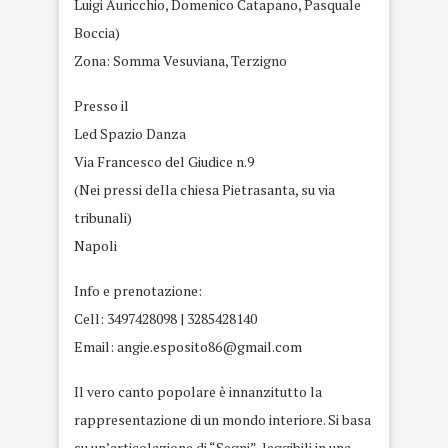
Luigi Auricchio, Domenico Catapano, Pasquale
Boccia)
Zona: Somma Vesuviana, Terzigno
Presso il
Led Spazio Danza
Via Francesco del Giudice n.9
(Nei pressi della chiesa Pietrasanta, su via
tribunali)
Napoli
Info e prenotazione:
Cell: 3497428098 | 3285428140
Email: angie.esposito86@gmail.com
Il vero canto popolare è innanzitutto la
rappresentazione di un mondo interiore. Si basa
su un’articolazione di “Segni”, leggibili in una