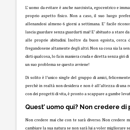
L’ uomo da evitare è anche
narcisista
, egocentrico e imma
proprio aspetto fisico. Non a caso, il suo luogo prefer
allenandosi almeno 6 giorni a settimana. E’ facile ricon
lascia guardare senza guardarti mai! E’ abituato a stare da
alle proprie abitudini. Inoltre da buon egoista, cerca 
fregandosene altamente degli altri. Non sa cosa sia la sen
dirti qualcosa, lo fa in maniera cruda e diretta senza giri d
un suo problema se questo avviene!
Di solito è l’unico single del gruppo di amici, felicemente
perchè in realtà non desidera e non è all’altezza di una
con dei progetti di vita, è pronto a scappare a gambe lev
Quest’ uomo qui? Non credere di 
Non credere mai che con te sarà diverso. Non credere mai
cambiare la sua natura se non sarà lui a voler migliorare s