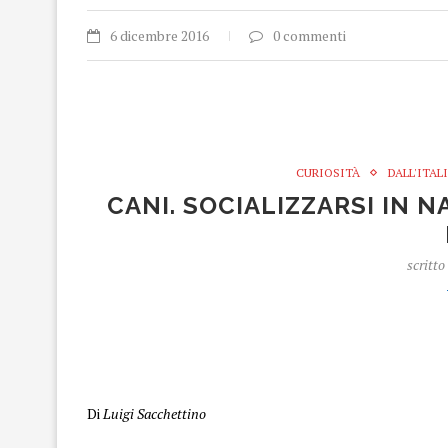
6 dicembre 2016
0 commenti
CURIOSITÀ
DALL'ITAL
CANI. SOCIALIZZARSI IN 
scritto
Cani
Cani
Di
Luigi Sacchettino