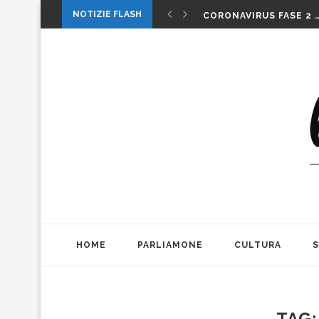
1 MAGGIO: FESTA O…. 
NOTIZIE FLASH
CORONAVIRUS FASE 2 
LA MUSICA DELLA GAT
INTERNAZIONALI: LA CO
INTERNAZIONALI TENN
MICHELE PAGANO: IL 
DA CONSUMARCI PREFE
VALERIO BIANCHINI E 
CASO WEINSTEIN. DIT
THE ALIENS AD OFFICIN
1 MAGGIO: FESTA O…. 
HOME
PARLIAMONE
CULTURA
TAG