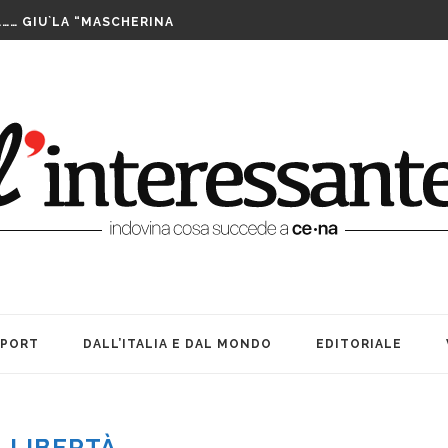
LUTTO. UNA FESTA BEN...
……… GIU`LA “MASCHERINA
TA CENERENTOLA COME PASS PER...
PPIA DI TAIWAN SI AGGIUDICA IL...
IS ASSEGNATE LE WILD CARD. SABATO INIZIANO...
FUTURO È IL MIO PRESENTE
RIBILMENTE DOPO MORTI: OFFICINA TEATRO INCANTA...
LE SUE … BOMBE. AMARCORD...
E ALLE DONNE CHE NON SIAMO...
A TEATRO: VITA, AMICIZIA ED...
LUTTO. UNA FESTA BEN...
SPORT
DALL’ITALIA E DAL MONDO
EDITORIALE
LIBERTÀ