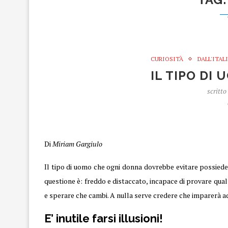
CURIOSITÀ
DALL'ITAL
IL TIPO DI
scritto
Uomo
Di
Miriam Gargiulo
Il tipo di uomo che ogni donna dovrebbe evitare possiede 
questione è: freddo e distaccato, incapace di provare qual
e sperare che cambi. A nulla serve credere che imparerà a
E’ inutile farsi illusioni!