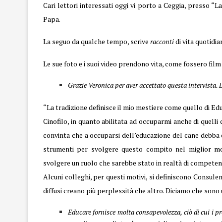
Cari lettori
interessati
oggi vi porto a Ceggia, presso “La 
Papa.
La seguo da qualche tempo, scrive
racconti
di vita quotidi
Le sue foto e i suoi video prendono vita, come fossero film 
Grazie Veronica per aver accettato questa intervista.
“La tradizione definisce il mio mestiere come quello di Ed
Cinofilo, in quanto abilitata ad occuparmi anche di quell
convinta che a occuparsi dell’educazione del cane debba es
strumenti per svolgere questo compito nel miglior modo
svolgere un ruolo che sarebbe stato in realtà di competen
Alcuni colleghi, per questi motivi, si definiscono Consule
diffusi creano più perplessità che altro. Diciamo che son
Educare fornisce molta consapevolezza, ciò di cui i p