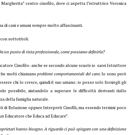
Margherita” centro cinofilo, dove ci aspetta l’istruttrice Veronica
ana di cani e umani sempre molto affascinanti.
con sottotitoli.
 Da un punto di vista professionale, come possiamo definirla?
ucatore Cinofilo- anche se secondo alcune scuole io sarei Istruttore
i che molti chiamano
problemi comportamentali del cane
. Io sono però
sere chi lo cresce, quindi il suo umano; io posso solo fornirgli gli
 possibile, aiutandolo a superare le difficoltà derivanti dallo
za della famiglia naturale.
nti di Relazione oppure Interpreti Cinofili, ma essendo termini poco
o un Educatore che Educa ad Educare”.
roprietari hanno bisogno. A riguardo ci può spiegare con una definizione