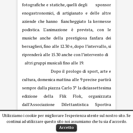
fotografiche e statiche, quelli degli sponsor
enogastronomici, di artigianato e delle altre
aziende che hanno fiancheggiato la kermesse
podistica. L’animazione è prevista, con le
musiche anche della prestigiosa fanfara dei
bersaglieri, fino alle 12.30 e, dopo l’intervallo, si
riprenderà alle 15.30 anche con l’intervento di
altri gruppi musicali fino alle 19.
Dopo il prologo di sport, arte e
cultura, domenica mattina alle 9 precise partirà
sempre dalla piazza Carlo 3° la diciassettesima
edizione della Flik Flok, organizzata
dall’Associazione Dilettantistica Sportiva
Esercito “GS Garibaldi”, con la mezza maratona
Utilizziamo i cookie per migliorare l'esperienza utente sul nostro sito. Se
da 21 km., la gara podistica da 10 km., la
continui ad utilizzare questo sito noi assumiamo che tu sia d'accordo.
Accetto
passeggiata a passo libero di 5 km. e, infine,