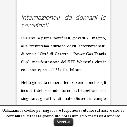
internazionali
Internazionali: da domani le
semifinali
Iniziano le prime semifinali, giovedì 25 maggio,
alla trentesima edizione degli “internazionali”
di tennis “Città di Caserta – Power Gas Tennis
Cup”, manifestazione dell’ITF Women’s circuit
con montepremi di 25 mila dollari.
Nella giornata di mercoledì si sono conclusi gli
incontri del secondo turno nel tabellone del
singolare, gli ottavi di finale. Giovedì in campo
le prime otto tenniste che si giocheranno un
Utilizziamo i cookie per migliorare l'esperienza utente sul nostro sito. Se
posto nei quarti che, invece, nel tabellone del
continui ad utilizzare questo sito noi assumiamo che tu sia d'accordo.
Accetto
doppio si sono conclusi mercoledì.