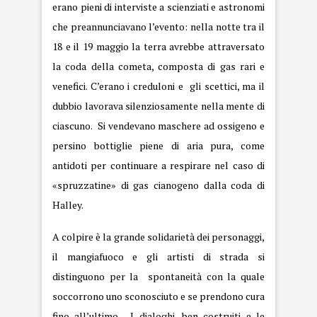
erano pieni di interviste a scienziati e astronomi
che preannunciavano l’evento: nella notte tra il
18 e il 19 maggio la terra avrebbe attraversato
la coda della cometa, composta di gas rari e
venefici. C’erano i creduloni e gli scettici, ma il
dubbio lavorava silenziosamente nella mente di
ciascuno. Si vendevano maschere ad ossigeno e
persino bottiglie piene di aria pura, come
antidoti per continuare a respirare nel caso di
«spruzzatine» di gas cianogeno dalla coda di
Halley.
A colpire è la grande solidarietà dei personaggi,
il mangiafuoco e gli artisti di strada si
distinguono per la spontaneità con la quale
soccorrono uno sconosciuto e se prendono cura
fino all’ultimo. I dialoghi, ben costruiti e le