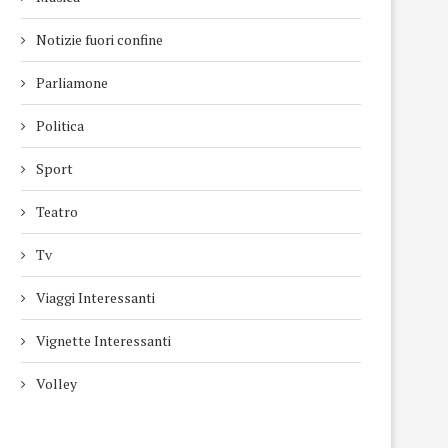
Notizie fuori confine
Parliamone
Politica
Sport
Teatro
Tv
SNEGUROČKA, LA FANCIULLA
DIECI DOMANDE 
Viaggi Interessanti
DI NEVE: UNA FIABA COME
L’INTERVISTA INTER
PONTE TRA CULTURE
(10?II) A PATRIZIA A
Vignette Interessanti
18 febbraio 2017
23 marzo 2017
Volley