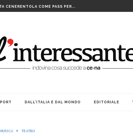
TA CENERENTOLA COME PASS PER...
PPIA DI TAIWAN SI AGGIUDICA IL...
IS ASSEGNATE LE WILD CARD. SABATO INIZIANO...
FUTURO È IL MIO PRESENTE
RIBILMENTE DOPO MORTI: OFFICINA TEATRO INCANTA...
LE SUE … BOMBE. AMARCORD...
E ALLE DONNE CHE NON SIAMO...
A TEATRO: VITA, AMICIZIA ED...
LUTTO. UNA FESTA BEN...
SPORT
DALL’ITALIA E DAL MONDO
EDITORIALE
MUSICA
TEATRO