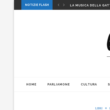
LA MUSICA DELLA GAT
NOTIZIE FLASH
INTERNAZIONALI: LA CO
INTERNAZIONALI TENN
MICHELE PAGANO: IL 
DA CONSUMARCI PREFE
VALERIO BIANCHINI E 
CASO WEINSTEIN. DIT
THE ALIENS AD OFFICIN
1 MAGGIO: FESTA O…. 
HOME
PARLIAMONE
CULTURA
LIBRI