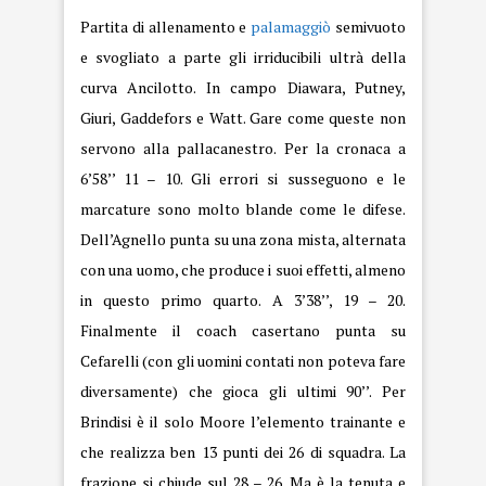
Partita di allenamento e
palamaggiò
semivuoto
e svogliato a parte gli irriducibili ultrà della
curva Ancilotto. In campo Diawara, Putney,
Giuri, Gaddefors e Watt. Gare come queste non
servono alla pallacanestro. Per la cronaca a
6’58’’ 11 – 10. Gli errori si susseguono e le
marcature sono molto blande come le difese.
Dell’Agnello punta su una zona mista, alternata
con una uomo, che produce i suoi effetti, almeno
in questo primo quarto. A 3’38’’, 19 – 20.
Finalmente il coach casertano punta su
Cefarelli (con gli uomini contati non poteva fare
diversamente) che gioca gli ultimi 90’’. Per
Brindisi è il solo Moore l’elemento trainante e
che realizza ben 13 punti dei 26 di squadra. La
frazione si chiude sul 28 – 26. Ma è la tenuta e