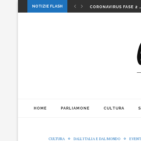
1 MAGGIO: FESTA O…. 
NOTIZIE FLASH
CORONAVIRUS FASE 2 
LA MUSICA DELLA GAT
INTERNAZIONALI: LA CO
INTERNAZIONALI TENN
MICHELE PAGANO: IL 
DA CONSUMARCI PREFE
VALERIO BIANCHINI E 
CASO WEINSTEIN. DIT
THE ALIENS AD OFFICIN
1 MAGGIO: FESTA O…. 
HOME
PARLIAMONE
CULTURA
CULTURA
DALL'ITALIA E DAL MONDO
EVENT