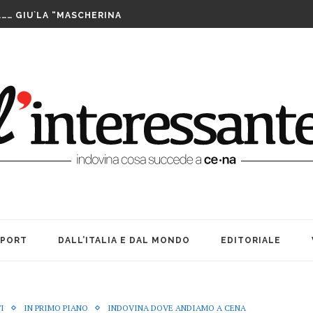
LUTTO. UNA FESTA BEN...
……… GIU`LA “MASCHERINA
TA CENERENTOLA COME PASS PER...
PPIA DI TAIWAN SI AGGIUDICA IL...
IS ASSEGNATE LE WILD CARD. SABATO INIZIANO...
FUTURO È IL MIO PRESENTE
RIBILMENTE DOPO MORTI: OFFICINA TEATRO INCANTA...
LE SUE … BOMBE. AMARCORD...
E ALLE DONNE CHE NON SIAMO...
A TEATRO: VITA, AMICIZIA ED...
LUTTO. UNA FESTA BEN...
SPORT
DALL’ITALIA E DAL MONDO
EDITORIALE
I
IN PRIMO PIANO
INDOVINA DOVE ANDIAMO A CENA