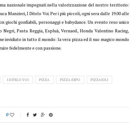
di fama nazionale impegnati nella valorizzazione del nostro territorio:
ca Manzieri, I Ditelo Voi. Per i più piccoli, ogni sera dalle 19.00 alle
con giochi gonfiabili, personaggi e babydance. Un evento reso unico
o Negri, Pasta Reggia, Espluà, Vernaoil, Honda Valentino Racing,
invidiato in tutto il mondo: la vera pizza ed il suo magico mondo
truire fedelmente e con passione.
I DITELO VOI
PIZZA
PIZZA EXPO
PIZZAIOLI
0