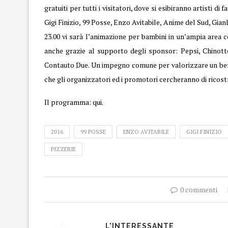
gratuiti per tutti i visitatori, dove si esibiranno artisti 
Gigi Finizio, 99 Posse, Enzo Avitabile, Anime del Sud, Gianlu
23.00 vi sarà l’animazione per bambini in un’ampia area 
anche grazie al supporto degli sponsor: Pepsi, Chinott
Contauto Due. Un impegno comune per valorizzare un bene 
che gli organizzatori ed i promotori cercheranno di ricos
Il programma:
qui
.
2016
99 POSSE
ENZO AVITABILE
GIGI FINIZIO
PIZZERIE
0 commenti
L'INTERESSANTE