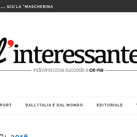
LUTTO. UNA FESTA BEN...
……… GIU`LA “MASCHERINA
TA CENERENTOLA COME PASS PER...
PPIA DI TAIWAN SI AGGIUDICA IL...
IS ASSEGNATE LE WILD CARD. SABATO INIZIANO...
FUTURO È IL MIO PRESENTE
RIBILMENTE DOPO MORTI: OFFICINA TEATRO INCANTA...
LE SUE … BOMBE. AMARCORD...
E ALLE DONNE CHE NON SIAMO...
A TEATRO: VITA, AMICIZIA ED...
LUTTO. UNA FESTA BEN...
SPORT
DALL’ITALIA E DAL MONDO
EDITORIALE
G
2016