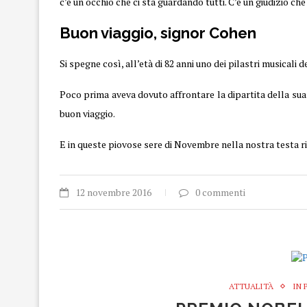
c’è un occhio che ci sta guardando tutti. C’è un giudizio ch
Buon viaggio, signor Cohen
Si spegne così, all’età di 82 anni uno dei pilastri musicali 
Poco prima aveva dovuto affrontare la dipartita della sua
buon viaggio.
E in queste piovose sere di Novembre nella nostra testa r
12 novembre 2016
0 commenti
ATTUALITÀ
IN 