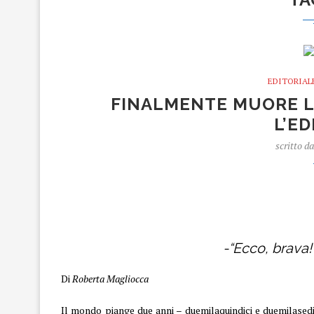
EDITORIAL
FINALMENTE MUORE L
L’E
scritto d
Finalmente muore la vecchia generazione.
-“Ecco, brava!
Di
Roberta Magliocca
Il mondo piange due anni – duemilaquindici e duemilased