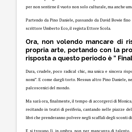
per non sentirne il vuoto non solo culturale, ma anche um
Partendo da Pino Daniele, passando da David Bowie fino a
scrittore Umberto Eco, il regista Ettore Scola.
Ora, non volendo mancare di ri
propria arte, portando con la p
risposta a questo periodo è ” Fin
Dura, crudele, poco radical chic, ma unica e sincera risp
nomi”. E come dargli torto. Nessun altro
Pino Daniele
, n
palcoscenici del mondo.
Ma sarà ora, finalmente, il tempo di accorgerci di Monic
recitando in teatri di periferia, cantando nelle piazze 
libri che prenderanno polvere negli scaffali degli sconti 
E si trovano lì, in ombra, non per mancanza di talento, 