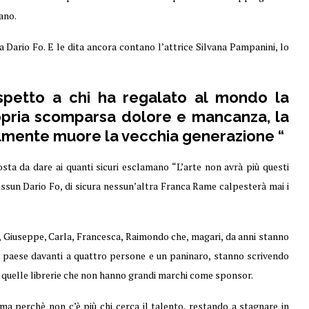
ano.
 Dario Fo. E le dita ancora contano l’attrice Silvana Pampanini, lo
spetto a chi ha regalato al mondo la
ropria scomparsa dolore e mancanza, la
almente muore la vecchia generazione “
osta da dare ai quanti sicuri esclamano “L’arte non avrà più questi
essun Dario Fo, di sicura nessun’altra Franca Rame calpesterà mai i
a, Giuseppe, Carla, Francesca, Raimondo che, magari, da anni stanno
del paese davanti a quattro persone e un paninaro, stanno scrivendo
di quelle librerie che non hanno grandi marchi come sponsor.
ma perchè non c’è più chi cerca il talento, restando a stagnare in