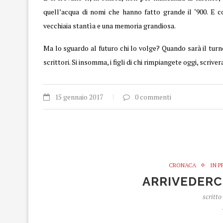
quell’acqua di nomi che hanno fatto grande il ‘900. E co
vecchiaia stantìa e una memoria grandiosa.
Ma lo sguardo al futuro chi lo volge? Quando sarà il turno 
scrittori. Si insomma, i figli di chi rimpiangete oggi, scriv
15 gennaio 2017
0 commenti
CRONACA
IN 
ARRIVEDERC
scritto