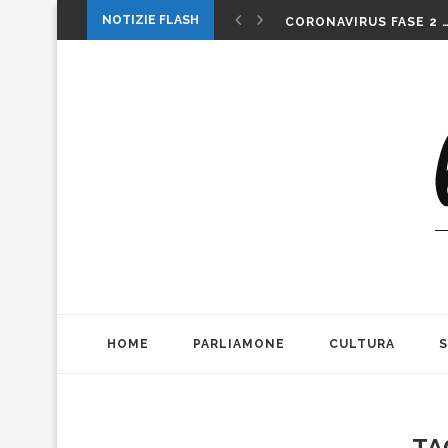
1 MAGGIO: FESTA O…. 
NOTIZIE FLASH
CORONAVIRUS FASE 2 
LA MUSICA DELLA GAT
INTERNAZIONALI: LA CO
INTERNAZIONALI TENN
MICHELE PAGANO: IL 
DA CONSUMARCI PREFE
VALERIO BIANCHINI E 
CASO WEINSTEIN. DIT
THE ALIENS AD OFFICIN
1 MAGGIO: FESTA O…. 
HOME
PARLIAMONE
CULTURA
TA