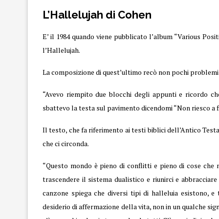
L’Hallelujah di Cohen
E’ il 1984 quando viene pubblicato l’album “Various Positi
l’
Hallelujah
.
La composizione di quest’ultimo recò non pochi problemi a
“Avevo riempito due blocchi degli appunti e ricordo c
sbattevo la testa sul pavimento dicendomi “Non riesco a f
Il testo, che fa riferimento ai testi biblici dell’Antico Tes
che ci circonda.
“Questo mondo è pieno di conflitti e pieno di cose che
trascendere il sistema dualistico e riunirci e abbracciare
canzone spiega che diversi tipi di halleluia esistono, e
desiderio di affermazione della vita, non in un qualche si