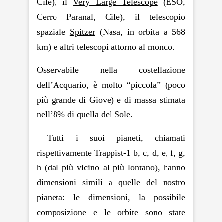
Cile), il
Very Large Telescope
(ESO,
Cerro Paranal, Cile), il telescopio
spaziale
Spitzer
(Nasa, in orbita a 568
km) e altri telescopi attorno al mondo.
Osservabile nella costellazione
dell’Acquario, è molto “piccola” (poco
più grande di Giove) e di massa stimata
nell’8% di quella del Sole.
Tutti i suoi pianeti, chiamati
rispettivamente
Trappist-1 b
,
c
,
d
,
e
,
f
,
g
,
h
(dal più vicino al più lontano), hanno
dimensioni simili a quelle del nostro
pianeta: le dimensioni, la possibile
composizione e le orbite sono state