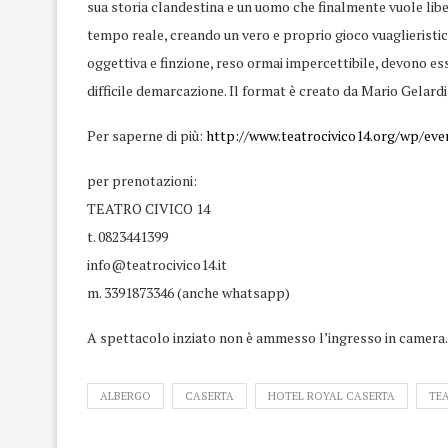
sua storia clandestina e un uomo che finalmente vuole libe
tempo reale, creando un vero e proprio gioco vuaglieristico.
oggettiva e finzione, reso ormai impercettibile, devono ess
difficile demarcazione. Il format è creato da Mario Gelardi,
Per saperne di più:
http://
www.teatrocivico14.org/wp/
eve
per prenotazioni:
TEATRO CIVICO 14
t. 0823441399
info@teatrocivico14.it
m. 3391873346 (anche whatsapp)
A spettacolo inziato non è ammesso l’ingresso in camera.
ALBERGO
CASERTA
HOTEL ROYAL CASERTA
TE