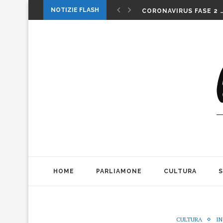
1 MAGGIO: FESTA O…. 
NOTIZIE FLASH
CORONAVIRUS FASE 2 
LA MUSICA DELLA GAT
INTERNAZIONALI: LA CO
INTERNAZIONALI TENN
MICHELE PAGANO: IL 
DA CONSUMARCI PREFE
VALERIO BIANCHINI E 
CASO WEINSTEIN. DIT
THE ALIENS AD OFFICIN
1 MAGGIO: FESTA O…. 
HOME
PARLIAMONE
CULTURA
CULTURA
IN