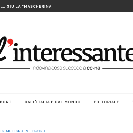
LUTTO. UNA FESTA BEN...
……… GIU`LA “MASCHERINA
TA CENERENTOLA COME PASS PER...
PPIA DI TAIWAN SI AGGIUDICA IL...
IS ASSEGNATE LE WILD CARD. SABATO INIZIANO...
FUTURO È IL MIO PRESENTE
RIBILMENTE DOPO MORTI: OFFICINA TEATRO INCANTA...
LE SUE … BOMBE. AMARCORD...
E ALLE DONNE CHE NON SIAMO...
A TEATRO: VITA, AMICIZIA ED...
LUTTO. UNA FESTA BEN...
SPORT
DALL’ITALIA E DAL MONDO
EDITORIALE
 PRIMO PIANO
TEATRO