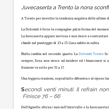
Juvecaserta a Trento la nona sconfi
A Trento per invertire la tendenza negativa delle ultime di
La Dolomiti è forse la compagine più in forma del momento
La Juvecaserta appare nervosa e non riesce a contrastare l
chiude sul punteggio di 23 a 13. Gara subito in salita.
Nulla cambia nel secondo quarto. La
Dolomiti Trento
fa 
sempre, Sosa non riesce ad incidere ed i bianconeri si
frazione va sotto per 31 a 17.
Una leggera reazione, soprattutto difensiva e al riposo lun
S
econdi venti minuti. Il refrain no
Finisce 76 – 66
Dell’Agnello sferza i suoi nell’intervallo e la Juvecaserta i