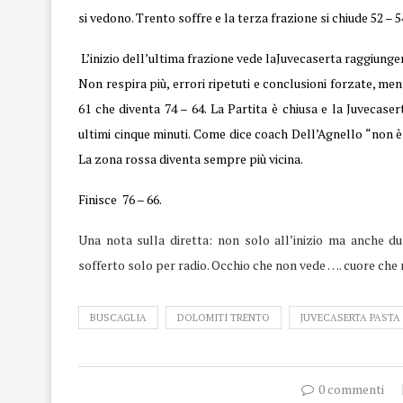
si vedono. Trento soffre e la terza frazione si chiude 52 – 5
L’inizio dell’ultima frazione vede laJuvecaserta raggiunger
Non respira più, errori ripetuti e conclusioni forzate, men
61 che diventa 74 – 64. La Partita è chiusa e la Juvecas
ultimi cinque minuti. Come dice coach Dell’Agnello “non è 
La zona rossa diventa sempre più vicina.
Finisce 76 – 66.
Una nota sulla diretta: non solo all’inizio ma anche dur
sofferto solo per radio. Occhio che non vede …. cuore che 
BUSCAGLIA
DOLOMITI TRENTO
JUVECASERTA PASTA
0 commenti