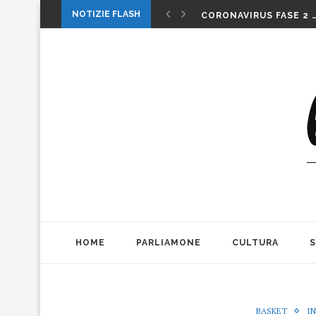
1 MAGGIO: FESTA O…. 
NOTIZIE FLASH
CORONAVIRUS FASE 2 
LA MUSICA DELLA GAT
INTERNAZIONALI: LA CO
INTERNAZIONALI TENN
MICHELE PAGANO: IL 
DA CONSUMARCI PREFE
VALERIO BIANCHINI E 
CASO WEINSTEIN. DIT
THE ALIENS AD OFFICIN
1 MAGGIO: FESTA O…. 
HOME
PARLIAMONE
CULTURA
BASKET
I