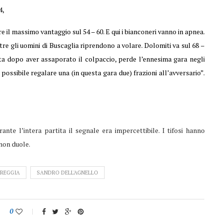
4,
e il massimo vantaggio sul 54 – 60. E qui i bianconeri vanno in apnea.
tre gli uomini di Buscaglia riprendono a volare. Dolomiti va sul 68 –
erta dopo aver assaporato il colpaccio, perde l’ennesima gara negli
possibile regalare una (in questa gara due) frazioni all’avversario”.
ante l’intera partita il segnale era impercettibile. I tifosi hanno
non duole.
 REGGIA
SANDRO DELL'AGNELLO
0