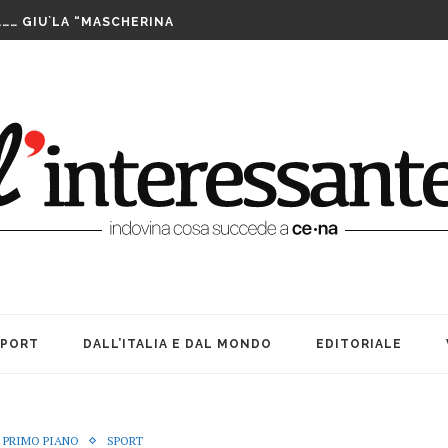
LUTTO. UNA FESTA BEN...
……… GIU`LA “MASCHERINA
TA CENERENTOLA COME PASS PER...
PPIA DI TAIWAN SI AGGIUDICA IL...
IS ASSEGNATE LE WILD CARD. SABATO INIZIANO...
FUTURO È IL MIO PRESENTE
RIBILMENTE DOPO MORTI: OFFICINA TEATRO INCANTA...
LE SUE … BOMBE. AMARCORD...
E ALLE DONNE CHE NON SIAMO...
A TEATRO: VITA, AMICIZIA ED...
LUTTO. UNA FESTA BEN...
SPORT
DALL’ITALIA E DAL MONDO
EDITORIALE
N PRIMO PIANO
SPORT