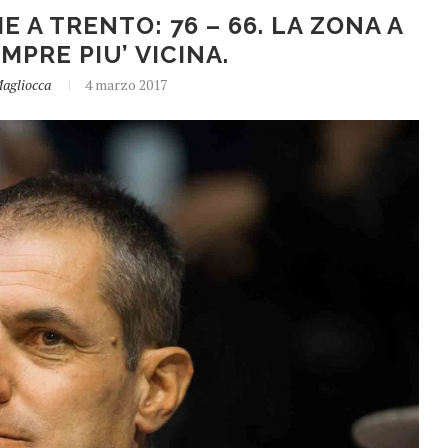
 A TRENTO: 76 – 66. LA ZONA A
EMPRE PIU’ VICINA.
agliocca
4 marzo 2017