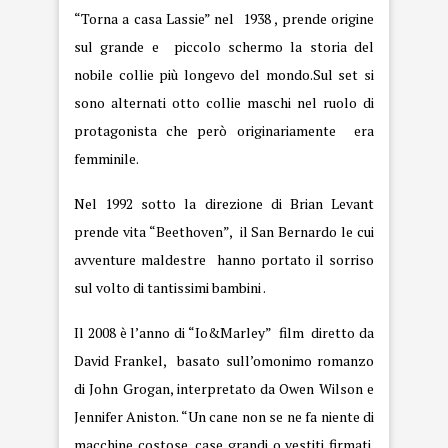
“Torna a casa Lassie” nel 1938 , prende origine
sul grande e piccolo schermo la storia del
nobile collie più longevo del mondo.Sul set si
sono alternati otto collie maschi nel ruolo di
protagonista che però originariamente era
femminile.
Nel 1992 sotto la direzione di Brian Levant
prende vita “Beethoven”, il San Bernardo le cui
avventure maldestre hanno portato il sorriso
sul volto di tantissimi bambini .
Il 2008 è l’anno di
“Io&Marley”
film diretto da
David Frankel, basato sull’omonimo romanzo
di John Grogan, interpretato da Owen Wilson e
Jennifer Aniston. “Un cane non se ne fa niente di
macchine costose, case grandi o vestiti firmati.