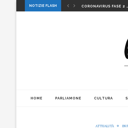
1 MAGGIO: FESTA O…. 
NOTIZIE FLASH
CORONAVIRUS FASE 2 
LA MUSICA DELLA GAT
INTERNAZIONALI: LA CO
INTERNAZIONALI TENN
MICHELE PAGANO: IL 
DA CONSUMARCI PREFE
VALERIO BIANCHINI E 
CASO WEINSTEIN. DIT
THE ALIENS AD OFFICIN
1 MAGGIO: FESTA O…. 
HOME
PARLIAMONE
CULTURA
ATTUALITÀ
IN 