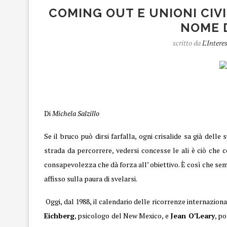
COMING OUT E UNIONI CIVI
NOME 
scritto da
L'Intere
Coming out
Di
Michela Salzillo
Se il bruco può dirsi farfalla, ogni crisalide sa già delle
strada da percorrere, vedersi concesse le ali è ciò che c
consapevolezza che dà forza all’ obiettivo. È così che se
affisso sulla paura di svelarsi.
Oggi, dal 1988, il calendario delle ricorrenze internazion
Eichberg
, psicologo del New Mexico, e
Jean O’Leary
, p