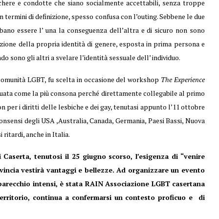
chere e condotte che siano socialmente accettabili, senza troppe
in termini di definizione, spesso confusa con l’outing. Sebbene le due
ano essere l’ una la conseguenza dell’altra e di sicuro non sono
ione della propria identità di genere, esposta in prima persona e
 sono gli altri a svelare l’identità sessuale dell’ individuo.
le comunità LGBT, fu scelta in occasione del workshop
The Experience
iduata come la più consona perché direttamente collegabile al primo
per i diritti delle lesbiche e dei gay, tenutasi appunto l’11 ottobre
i consensi degli USA ,Australia, Canada, Germania, Paesi Bassi, Nuova
ritardi, anche in Italia.
 Caserta, tenutosi il 25 giugno scorso, l’esigenza di “venire
ovincia vestirà vantaggi e bellezze. Ad organizzare un evento
 parecchio intensi, è stata RAIN Associazione LGBT casertana
erritorio, continua a confermarsi un contesto proficuo e di