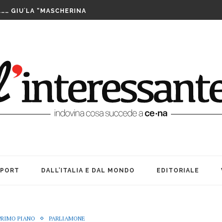
LUTTO. UNA FESTA BEN...
……… GIU`LA “MASCHERINA
TA CENERENTOLA COME PASS PER...
PPIA DI TAIWAN SI AGGIUDICA IL...
IS ASSEGNATE LE WILD CARD. SABATO INIZIANO...
FUTURO È IL MIO PRESENTE
RIBILMENTE DOPO MORTI: OFFICINA TEATRO INCANTA...
LE SUE … BOMBE. AMARCORD...
E ALLE DONNE CHE NON SIAMO...
A TEATRO: VITA, AMICIZIA ED...
LUTTO. UNA FESTA BEN...
SPORT
DALL’ITALIA E DAL MONDO
EDITORIALE
PRIMO PIANO
PARLIAMONE