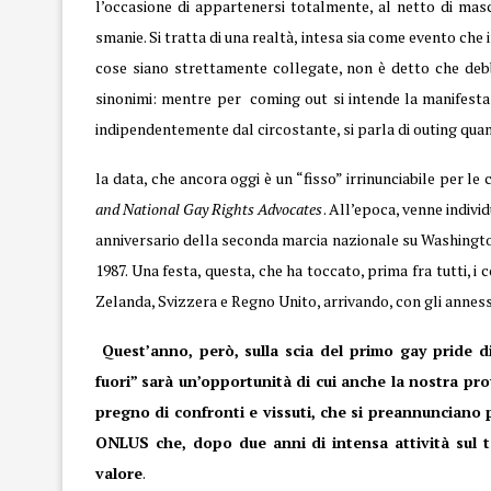
l’occasione di appartenersi totalmente, al netto di mas
smanie. Si tratta di una realtà, intesa sia come evento che 
cose siano strettamente collegate, non è detto che debb
sinonimi: mentre per coming out si intende la manifestaz
indipendentemente dal circostante, si parla di outing quando
la data, che ancora oggi è un “fisso” irrinunciabile per 
and National Gay Rights Advocates
. All’epoca, venne indiv
anniversario della seconda marcia nazionale su Washington 
1987. Una festa, questa, che ha toccato, prima fra tutti, 
Zelanda, Svizzera e Regno Unito, arrivando, con gli annessi 
Quest’anno, però, sulla scia del primo
gay pride
di
fuori” sarà un’opportunità di cui anche la nostra pr
pregno di confronti e vissuti, che si preannunciano
ONLUS che, dopo due anni di intensa attività sul t
valore
.