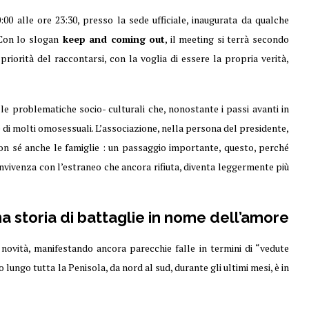
0 alle ore 23:30, presso la sede ufficiale, inaugurata da qualche
 Con lo slogan
keep and coming out
, il meeting si terrà secondo
riorità del raccontarsi, con la voglia di essere la propria verità,
le problematiche socio- culturali che, nonostante i passi avanti in
e di molti omosessuali. L’associazione, nella persona del presidente,
re con sé anche le famiglie : un passaggio importante, questo, perché
convivenza con l’estraneo che ancora rifiuta, diventa leggermente più
una storia di battaglie in nome dell’amore
e novità, manifestando ancora parecchie falle in termini di “vedute
o lungo tutta la Penisola, da nord al sud, durante gli ultimi mesi, è in