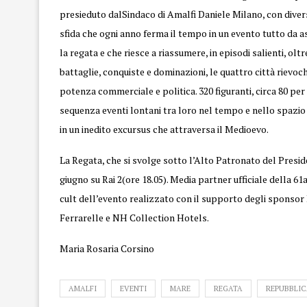
presieduto dalSindaco di Amalfi Daniele Milano, con divers
sfida che ogni anno ferma il tempo in un evento tutto da 
la regata e che riesce a riassumere, in episodi salienti, ol
battaglie, conquiste e dominazioni, le quattro città riev
potenza commerciale e politica. 320 figuranti, circa 80 pe
sequenza eventi lontani tra loro nel tempo e nello spazio
in un inedito excursus che attraversa il Medioevo.
La Regata, che si svolge sotto l’Alto Patronato del Presi
giugno su Rai 2(ore 18.05). Media partner ufficiale della 61
cult dell’evento realizzato con il supporto degli sponso
Ferrarelle e NH Collection Hotels.
Maria Rosaria Corsino
AMALFI
EVENTI
MARE
REGATA
REPUBBLI