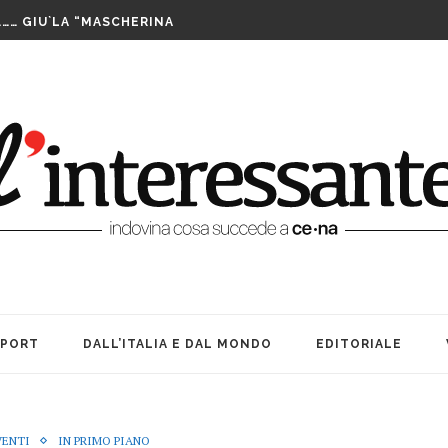
LUTTO. UNA FESTA BEN...
……… GIU`LA “MASCHERINA
TA CENERENTOLA COME PASS PER...
PPIA DI TAIWAN SI AGGIUDICA IL...
IS ASSEGNATE LE WILD CARD. SABATO INIZIANO...
FUTURO È IL MIO PRESENTE
RIBILMENTE DOPO MORTI: OFFICINA TEATRO INCANTA...
LE SUE … BOMBE. AMARCORD...
E ALLE DONNE CHE NON SIAMO...
A TEATRO: VITA, AMICIZIA ED...
LUTTO. UNA FESTA BEN...
SPORT
DALL’ITALIA E DAL MONDO
EDITORIALE
VENTI
IN PRIMO PIANO