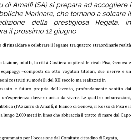
 di Amalfi (SA) si prepara ad accogliere i
bliche Marinare, che tornano a solcare il
izione della prestigiosa Regata, in
ra il prossimo 12 giugno
o di rinsaldare e celebrare il legame tra quattro straordinarie realtà
tazione, infatti, la città Costiera ospiterà le rivali Pisa, Genova e
 equipaggi –composti da otto vogatori titolari, due riserve e un
oni costruiti su modelli del XII secolo ma realizzati in
passato e futuro propria dell’evento, profondamente sentito dai
 in un’esperienza davvero unica da vivere. Le quattro imbarcazioni,
blica (l’Azzurro di Amalfi, il Bianco di Genova, il Rosso di Pisa e il
a lungo 2.000 metri in linea che abbraccia il tratto di mare dal Capo
rogrammato per l’occasione dal Comitato cittadino di Regata,