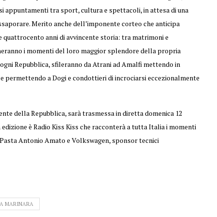
i appuntamenti tra sport, cultura e spettacoli, in attesa di una
assaporare. Merito anche dell’imponente corteo che anticipa
tre quattrocento anni di avvincente storia: tra matrimoni e
ocheranno i momenti del loro maggior splendore della propria
r ogni Repubblica, sfileranno da Atrani ad Amalfi mettendo in
 e permettendo a Dogi e condottieri di incrociarsi eccezionalmente
dente della Repubblica, sarà trasmessa in diretta domenica 12
a edizione è Radio Kiss Kiss che racconterà a tutta Italia i momenti
r Pasta Antonio Amato e Volkswagen, sponsor tecnici
CA MARINARA