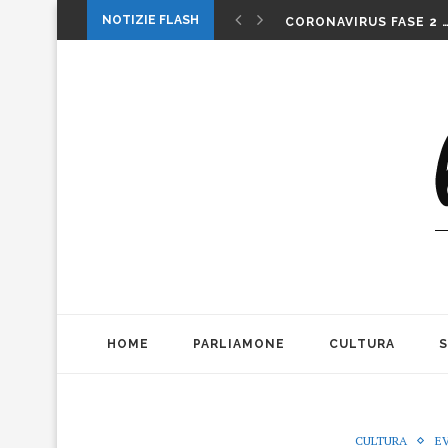
1 MAGGIO: FESTA O…. 
NOTIZIE FLASH
CORONAVIRUS FASE 2 
LA MUSICA DELLA GAT
INTERNAZIONALI: LA CO
INTERNAZIONALI TENN
MICHELE PAGANO: IL 
DA CONSUMARCI PREFE
VALERIO BIANCHINI E 
CASO WEINSTEIN. DIT
THE ALIENS AD OFFICIN
1 MAGGIO: FESTA O…. 
HOME
PARLIAMONE
CULTURA
CULTURA
E