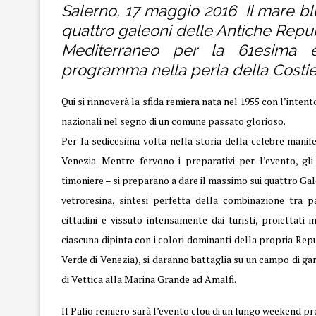
Salerno, 17 maggio 2016 Il mare blu
quattro galeoni delle Antiche Repub
Mediterraneo per la 61esima ed
programma nella perla della Costie
Qui
si rinnoverà la sfida remiera nata nel 1955 con l’intent
nazionali nel segno di un comune passato glorioso.
Per la sedicesima volta nella storia della celebre manifes
Venezia. Mentre fervono i preparativi per l’evento, gli
timoniere – si preparano a dare il massimo sui quattro Gale
vetroresina, sintesi perfetta della combinazione tra 
cittadini e vissuto intensamente dai turisti, proiettati
ciascuna dipinta con i colori dominanti della propria Repub
Verde di Venezia), si daranno battaglia su un campo di gar
di Vettica alla Marina Grande ad Amalfi.
Il Palio remiero sarà l’evento clou di un lungo weekend p