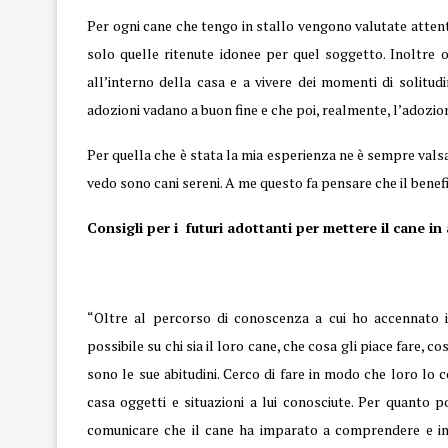
Per ogni cane che tengo in stallo vengono valutate atten
solo quelle ritenute idonee per quel soggetto. Inoltre o
all’interno della casa e a vivere dei momenti di solitud
adozioni vadano a buon fine e che poi, realmente, l’adozion
Per quella che è stata la mia esperienza ne è sempre vals
vedo sono cani sereni. A me questo fa pensare che il benefici
Consigli per i futuri adottanti per mettere il cane in
“Oltre al percorso di conoscenza a cui ho accennato 
possibile su chi sia il loro cane, che cosa gli piace fare, c
sono le sue abitudini. Cerco di fare in modo che loro lo 
casa oggetti e situazioni a lui conosciute. Per quanto p
comunicare che il cane ha imparato a comprendere e int