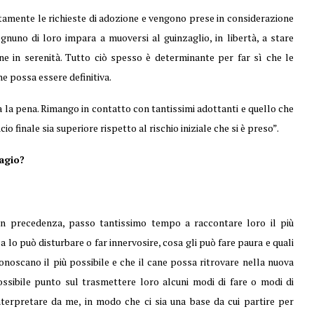
tamente le richieste di adozione e vengono prese in considerazione
gnuno di loro impara a muoversi al guinzaglio, in libertà, a stare
ine in serenità. Tutto ciò spesso è determinante per far sì che le
e possa essere definitiva.
a la pena. Rimango in contatto con tantissimi adottanti e quello che
o finale sia superiore rispetto al rischio iniziale che si è preso”.
 agio?
in precedenza, passo tantissimo tempo a raccontare loro il più
osa lo può disturbare o far innervosire, cosa gli può fare paura e quali
conoscano il più possibile e che il cane possa ritrovare nella nuova
ossibile punto sul trasmettere loro alcuni modi di fare o modi di
erpretare da me, in modo che ci sia una base da cui partire per