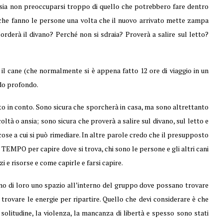
sia non preoccuparsi troppo di quello che potrebbero fare dentro
lo che fanno le persone una volta che il nuovo arrivato mette zampa
orderà il divano? Perché non si sdraia? Proverà a salire sul letto?
 il cane (che normalmente si è appena fatto 12 ore di viaggio in un
odo profondo.
tto in conto. Sono sicura che sporcherà in casa, ma sono altrettanto
oltà o ansia; sono sicura che proverà a salire sul divano, sul letto e
ose a cui si può rimediare. In altre parole credo che il presupposto
 TEMPO per capire dove si trova, chi sono le persone e gli altri cani
i e risorse e come capirle e farsi capire.
uno di loro uno spazio all’interno del gruppo dove possano trovare
 trovare le energie per ripartire. Quello che devi considerare è che
 solitudine, la violenza, la mancanza di libertà e spesso sono stati