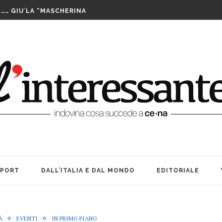
……… GIU`LA “MASCHERINA
TA CENERENTOLA COME PASS PER...
PPIA DI TAIWAN SI AGGIUDICA IL...
IS ASSEGNATE LE WILD CARD. SABATO INIZIANO...
FUTURO È IL MIO PRESENTE
RIBILMENTE DOPO MORTI: OFFICINA TEATRO INCANTA...
LE SUE … BOMBE. AMARCORD...
E ALLE DONNE CHE NON SIAMO...
A TEATRO: VITA, AMICIZIA ED...
LUTTO. UNA FESTA BEN...
SPORT
DALL’ITALIA E DAL MONDO
EDITORIALE
À
EVENTI
IN PRIMO PIANO