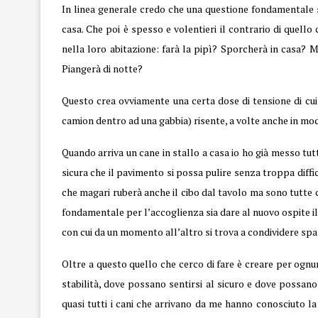
In linea generale credo che una questione fondamentale 
casa. Che poi è spesso e volentieri il contrario di quel
nella loro abitazione: farà la pipì? Sporcherà in casa? M
Piangerà di notte?
Questo crea ovviamente una certa dose di tensione di cui
camion dentro ad una gabbia) risente, a volte anche in m
Quando arriva un cane in stallo a casa io ho già messo tu
sicura che il pavimento si possa pulire senza troppa diffic
che magari ruberà anche il cibo dal tavolo ma sono tutte c
fondamentale per l’accoglienza sia dare al nuovo ospite il
con cui da un momento all’altro si trova a condividere spaz
Oltre a questo quello che cerco di fare è creare per ogn
stabilità, dove possano sentirsi al sicuro e dove possano
quasi tutti i cani che arrivano da me hanno conosciuto la