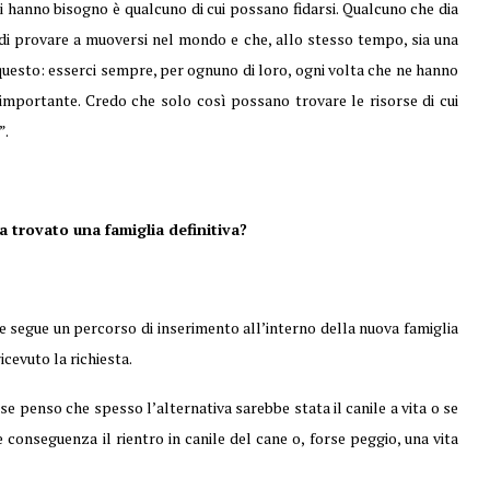
ui hanno bisogno è qualcuno di cui possano fidarsi. Qualcuno che dia
 e di provare a muoversi nel mondo e che, allo stesso tempo, sia una
in questo: esserci sempre, per ognuno di loro, ogni volta che ne hanno
mportante. Credo che solo così possano trovare le risorse di cui
”.
bia trovato una famiglia definitiva?
one segue un percorso di inserimento all’interno della nuova famiglia
cevuto la richiesta.
e penso che spesso l’alternativa sarebbe stata il canile a vita o se
conseguenza il rientro in canile del cane o, forse peggio, una vita