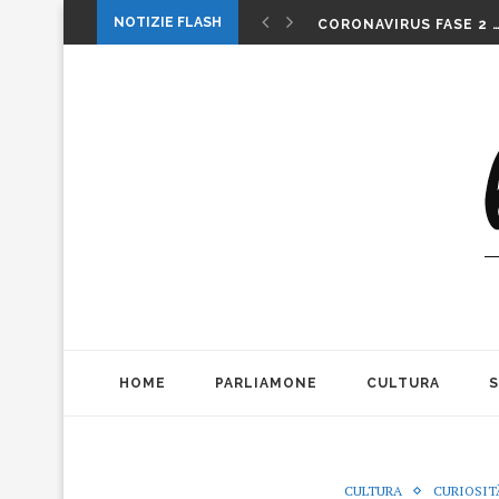
CORONAVIRUS FASE 2 
NOTIZIE FLASH
LA MUSICA DELLA GAT
INTERNAZIONALI: LA CO
INTERNAZIONALI TENN
MICHELE PAGANO: IL 
DA CONSUMARCI PREFE
VALERIO BIANCHINI E 
CASO WEINSTEIN. DIT
THE ALIENS AD OFFICIN
1 MAGGIO: FESTA O…. 
HOME
PARLIAMONE
CULTURA
CULTURA
CURIOSIT