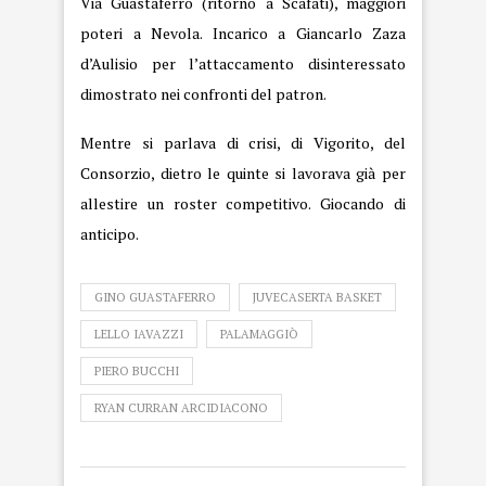
Via Guastaferro (ritorno a Scafati), maggiori
poteri a Nevola. Incarico a Giancarlo Zaza
d’Aulisio per l’attaccamento disinteressato
dimostrato nei confronti del patron.
Mentre si parlava di crisi, di Vigorito, del
Consorzio, dietro le quinte si lavorava già per
allestire un roster competitivo. Giocando di
anticipo.
GINO GUASTAFERRO
JUVECASERTA BASKET
LELLO IAVAZZI
PALAMAGGIÒ
PIERO BUCCHI
RYAN CURRAN ARCIDIACONO